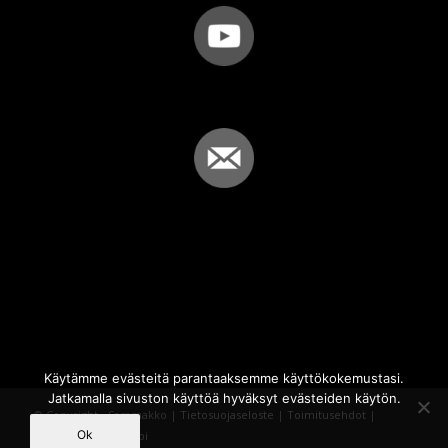
Käytämme evästeitä parantaaksemme käyttökokemustasi.
Jatkamalla sivuston käyttöä hyväksyt evästeiden käytön.
© Copyright - Sammakko |
Tietosuojaseloste
|
Toimitusehdot
|
Ok
Powered by
iQWebbi