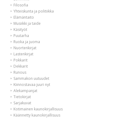
Filosofia
Yhteiskunta ja politiikka
Elämäntaito
Musiikki ja taide
Käsityöt
Puutarha
Ruoka ja juoma
Nuortenkirjat
Lastenkirjat
Pokkarit
Dekkarit
Runous
Sammakon uutuudet
Kiinnostavaa juuri nyt
Alekampanjat
Tietokirjat
Sarjakuvat
Kotimainen kaunokirjallisuus
Käännetty kaunokirjallisuus