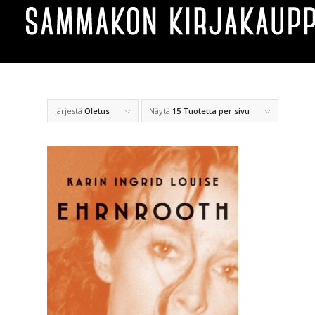
Järjestä
Oletus
Näytä
15 Tuotetta per sivu