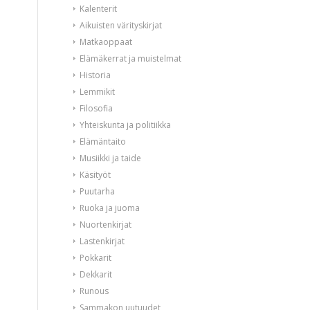
Kalenterit
Aikuisten värityskirjat
Matkaoppaat
Elämäkerrat ja muistelmat
Historia
Lemmikit
Filosofia
Yhteiskunta ja politiikka
Elämäntaito
Musiikki ja taide
Käsityöt
Puutarha
Ruoka ja juoma
Nuortenkirjat
Lastenkirjat
Pokkarit
Dekkarit
Runous
Sammakon uutuudet