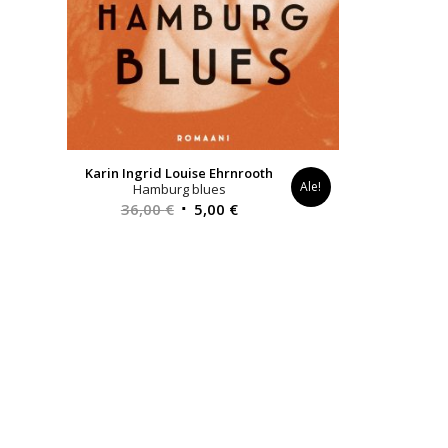
Karin Ingrid Louise Ehrnrooth
Ale!
Hamburg blues
Alkuperäinen
Nykyinen
36,00
€
5,00
€
hinta
hinta
oli:
on:
36,00 €.
5,00 €.