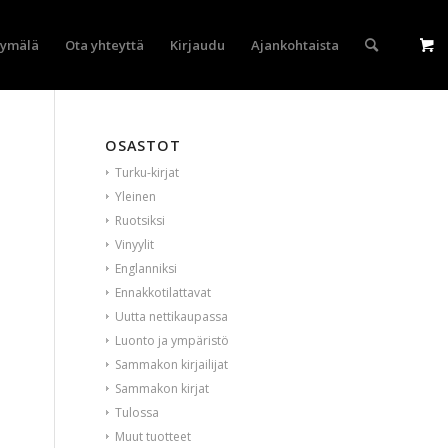
yymälä
Ota yhteyttä
Kirjaudu
Ajankohtaista
OSASTOT
Turku-kirjat
Yleinen
Ruotsiksi
Vinyylit
Englanniksi
Ennakkotilattavat
Uutta nettikaupassa
Luonto ja ympäristö
Sammakon kirjailijat
Sammakon kirjat
Tulossa
Muut tuotteet