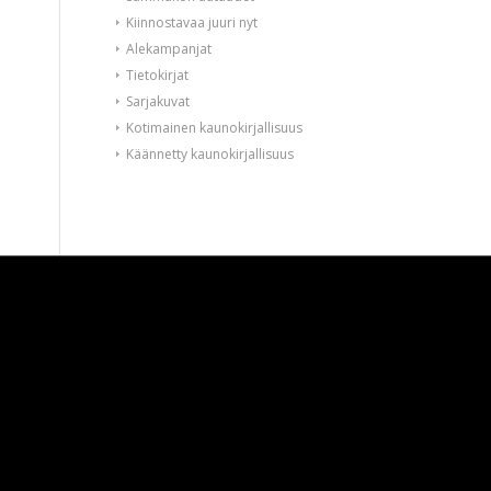
Kiinnostavaa juuri nyt
Alekampanjat
Tietokirjat
Sarjakuvat
Kotimainen kaunokirjallisuus
Käännetty kaunokirjallisuus