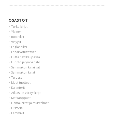
OSASTOT
Turku-kirjat
Yleinen
Ruotsiksi
Vinyylit
Englanniksi
Ennakkotilattavat
Uutta nettikaupassa
Luonto ja ympäristö
Sammakon kirjailijat
Sammakon kirjat
Tulossa
Muut tuotteet
Kalenterit
Aikuisten värityskirjat
Matkaoppaat
Elämäkerrat ja muistelmat
Historia
Lemmikit