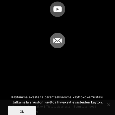
Käytämme evästeitä parantaaksemme käyttökokemustasi.
Jatkamalla sivuston käyttöä hyväksyt evästeiden käytön.
© Copyright - Sammakko |
Tietosuojaseloste
|
Toimitusehdot
|
Ok
Powered by
iQWebbi