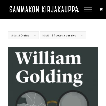
Järjestä
Oletus
Näytä
15 Tuotetta per sivu