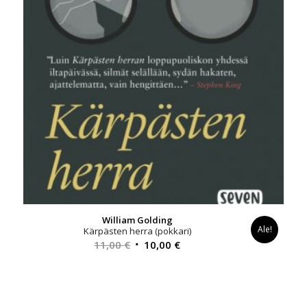
William Golding
Ale!
Kärpästen herra (pokkari)
Alkuperäinen
Nykyinen
11,00
€
10,00
€
hinta
hinta
oli:
on:
11,00 €.
10,00 €.