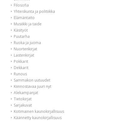
Filosofia
Yhteiskunta ja politiikka
Elämäntaito
Musiikki ja taide
Käsityöt
Puutarha
Ruoka ja juoma
Nuortenkirjat
Lastenkirjat
Pokkarit
Dekkarit
Runous
Sammakon uutuudet
Kiinnostavaa juuri nyt
Alekampanjat
Tietokirjat
Sarjakuvat
Kotimainen kaunokirjallisuus
Käännetty kaunokirjallisuus