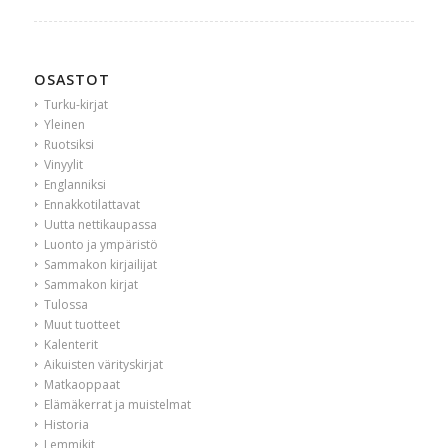
OSASTOT
Turku-kirjat
Yleinen
Ruotsiksi
Vinyylit
Englanniksi
Ennakkotilattavat
Uutta nettikaupassa
Luonto ja ympäristö
Sammakon kirjailijat
Sammakon kirjat
Tulossa
Muut tuotteet
Kalenterit
Aikuisten värityskirjat
Matkaoppaat
Elämäkerrat ja muistelmat
Historia
Lemmikit