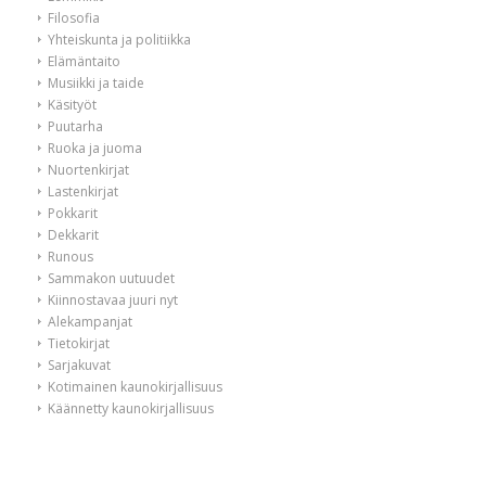
Filosofia
Yhteiskunta ja politiikka
Elämäntaito
Musiikki ja taide
Käsityöt
Puutarha
Ruoka ja juoma
Nuortenkirjat
Lastenkirjat
Pokkarit
Dekkarit
Runous
Sammakon uutuudet
Kiinnostavaa juuri nyt
Alekampanjat
Tietokirjat
Sarjakuvat
Kotimainen kaunokirjallisuus
Käännetty kaunokirjallisuus