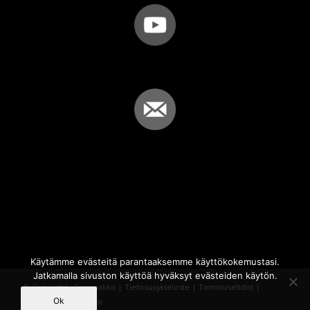
Käytämme evästeitä parantaaksemme käyttökokemustasi.
Jatkamalla sivuston käyttöä hyväksyt evästeiden käytön.
© Copyright - Sammakko |
Tietosuojaseloste
|
Toimitusehdot
|
Ok
Powered by
iQWebbi