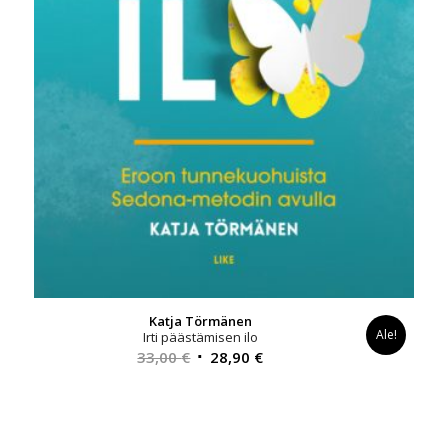
Katja Törmänen
Ale!
Irti päästämisen ilo
Alkuperäinen
Nykyinen
33,00
€
28,90
€
hinta
hinta
oli:
on:
33,00 €.
28,90 €.