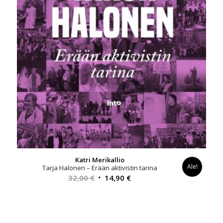
Katri Merikallio
Ale!
Tarja Halonen – Erään aktivistin tarina
Alkuperäinen
Nykyinen
32,00
€
14,90
€
hinta
hinta
oli:
on:
32,00 €.
14,90 €.