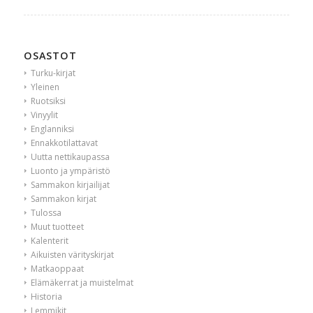
OSASTOT
Turku-kirjat
Yleinen
Ruotsiksi
Vinyylit
Englanniksi
Ennakkotilattavat
Uutta nettikaupassa
Luonto ja ympäristö
Sammakon kirjailijat
Sammakon kirjat
Tulossa
Muut tuotteet
Kalenterit
Aikuisten värityskirjat
Matkaoppaat
Elämäkerrat ja muistelmat
Historia
Lemmikit