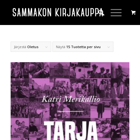
Järjestä
Oletus
Näytä
15 Tuotetta per sivu