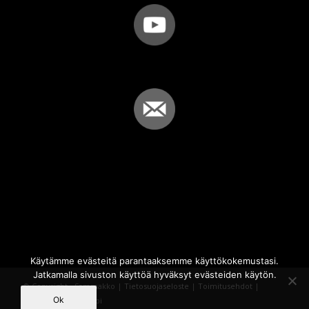
Käytämme evästeitä parantaaksemme käyttökokemustasi.
Jatkamalla sivuston käyttöä hyväksyt evästeiden käytön.
© Copyright - Sammakko |
Tietosuojaseloste
|
Toimitusehdot
|
Ok
Powered by
iQWebbi