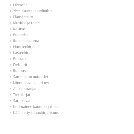
Filosofia
Yhteiskunta ja politiikka
Elämäntaito
Musiikki ja taide
Käsityöt
Puutarha
Ruoka ja juoma
Nuortenkirjat
Lastenkirjat
Pokkarit
Dekkarit
Runous
Sammakon uutuudet
Kiinnostavaa juuri nyt
Alekampanjat
Tietokirjat
Sarjakuvat
Kotimainen kaunokirjallisuus
Käännetty kaunokirjallisuus