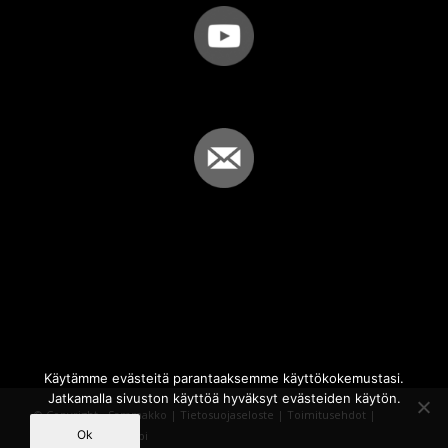
Käytämme evästeitä parantaaksemme käyttökokemustasi.
Jatkamalla sivuston käyttöä hyväksyt evästeiden käytön.
© Copyright - Sammakko |
Tietosuojaseloste
|
Toimitusehdot
|
Ok
Powered by
iQWebbi