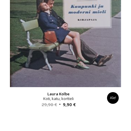
Laura Kolbe
Ale!
Koti, katu, kortteli
Alkuperäinen
Nykyinen
29,90
€
9,90
€
hinta
hinta
oli:
on:
29,90 €.
9,90 €.