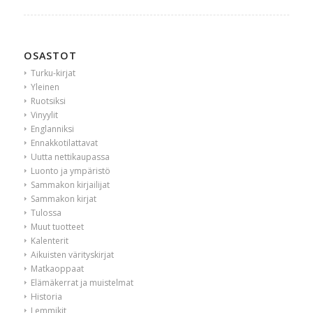
OSASTOT
Turku-kirjat
Yleinen
Ruotsiksi
Vinyylit
Englanniksi
Ennakkotilattavat
Uutta nettikaupassa
Luonto ja ympäristö
Sammakon kirjailijat
Sammakon kirjat
Tulossa
Muut tuotteet
Kalenterit
Aikuisten värityskirjat
Matkaoppaat
Elämäkerrat ja muistelmat
Historia
Lemmikit