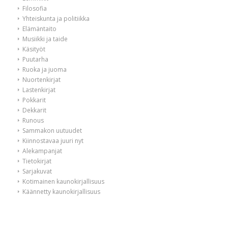
Filosofia
Yhteiskunta ja politiikka
Elämäntaito
Musiikki ja taide
Käsityöt
Puutarha
Ruoka ja juoma
Nuortenkirjat
Lastenkirjat
Pokkarit
Dekkarit
Runous
Sammakon uutuudet
Kiinnostavaa juuri nyt
Alekampanjat
Tietokirjat
Sarjakuvat
Kotimainen kaunokirjallisuus
Käännetty kaunokirjallisuus