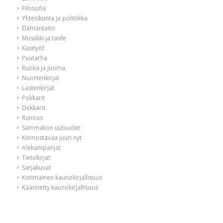
Filosofia
Yhteiskunta ja politiikka
Elämäntaito
Musiikki ja taide
Käsityöt
Puutarha
Ruoka ja juoma
Nuortenkirjat
Lastenkirjat
Pokkarit
Dekkarit
Runous
Sammakon uutuudet
Kiinnostavaa juuri nyt
Alekampanjat
Tietokirjat
Sarjakuvat
Kotimainen kaunokirjallisuus
Käännetty kaunokirjallisuus