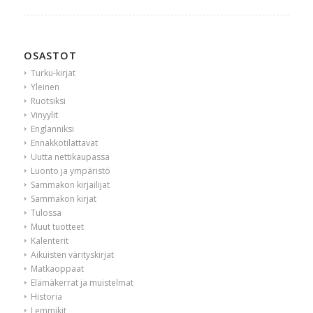
OSASTOT
Turku-kirjat
Yleinen
Ruotsiksi
Vinyylit
Englanniksi
Ennakkotilattavat
Uutta nettikaupassa
Luonto ja ympäristö
Sammakon kirjailijat
Sammakon kirjat
Tulossa
Muut tuotteet
Kalenterit
Aikuisten värityskirjat
Matkaoppaat
Elämäkerrat ja muistelmat
Historia
Lemmikit