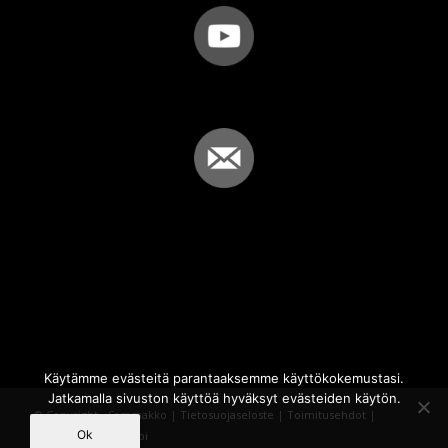
Käytämme evästeitä parantaaksemme käyttökokemustasi.
Jatkamalla sivuston käyttöä hyväksyt evästeiden käytön.
© Copyright - Sammakko |
Tietosuojaseloste
|
Toimitusehdot
|
Ok
Powered by
iQWebbi