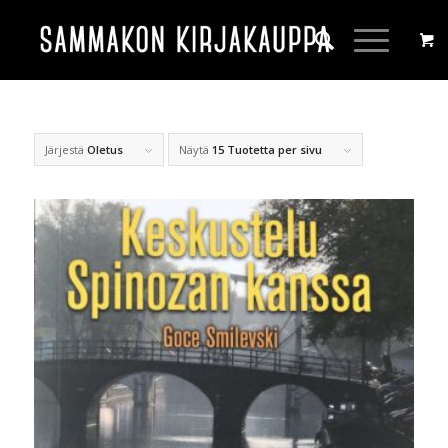
Järjestä
Oletus
Näytä
15 Tuotetta per sivu