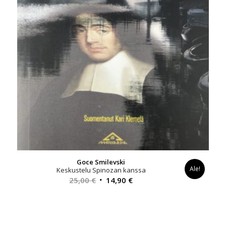
Goce Smilevski
Ale!
Keskustelu Spinozan kanssa
Alkuperäinen
Nykyinen
25,00
€
14,90
€
hinta
hinta
oli:
on:
25,00 €.
14,90 €.