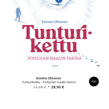
Kimmo Ohtonen
Ale!
Tunturikettu – Pohjolan naalin tarina
Alkuperäinen
Nykyinen
32,00
€
28,90
€
hinta
hinta
oli:
on:
32,00 €.
28,90 €.