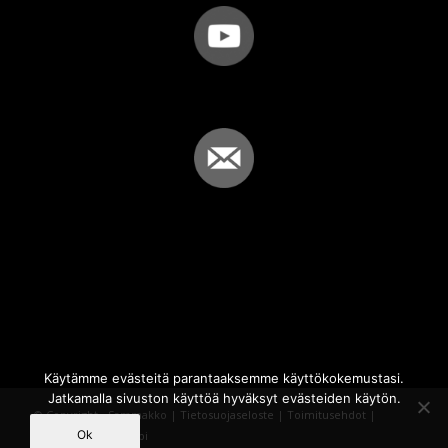
Käytämme evästeitä parantaaksemme käyttökokemustasi.
Jatkamalla sivuston käyttöä hyväksyt evästeiden käytön.
© Copyright - Sammakko |
Tietosuojaseloste
|
Toimitusehdot
|
Ok
Powered by
iQWebbi