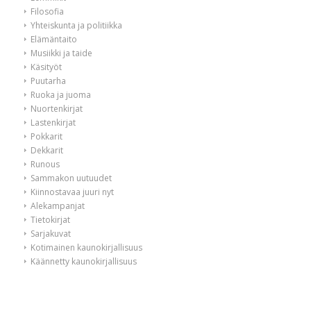
Filosofia
Yhteiskunta ja politiikka
Elämäntaito
Musiikki ja taide
Käsityöt
Puutarha
Ruoka ja juoma
Nuortenkirjat
Lastenkirjat
Pokkarit
Dekkarit
Runous
Sammakon uutuudet
Kiinnostavaa juuri nyt
Alekampanjat
Tietokirjat
Sarjakuvat
Kotimainen kaunokirjallisuus
Käännetty kaunokirjallisuus