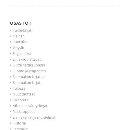
OSASTOT
Turku-kirjat
Yleinen
Ruotsiksi
Vinyylit
Englanniksi
Ennakkotilattavat
Uutta nettikaupassa
Luonto ja ympäristö
Sammakon kirjailijat
Sammakon kirjat
Tulossa
Muut tuotteet
Kalenterit
Aikuisten värityskirjat
Matkaoppaat
Elämäkerrat ja muistelmat
Historia
Lemmikit