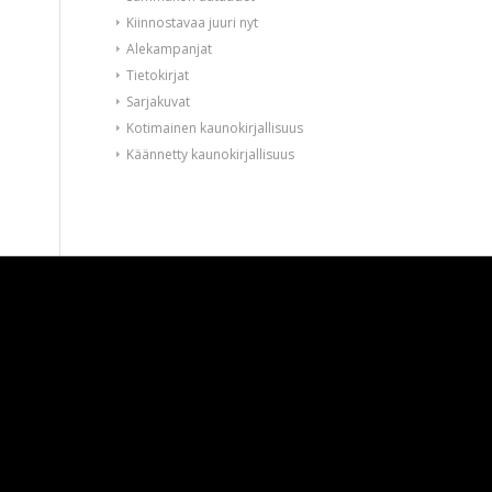
Kiinnostavaa juuri nyt
Alekampanjat
Tietokirjat
Sarjakuvat
Kotimainen kaunokirjallisuus
Käännetty kaunokirjallisuus