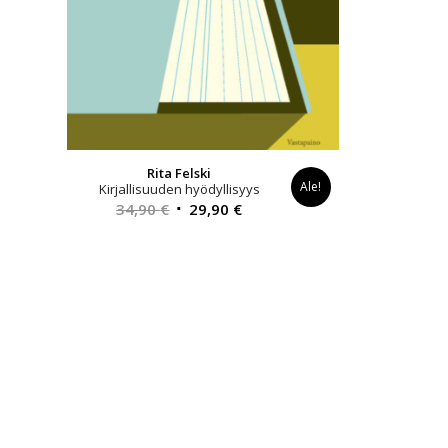
Rita Felski
Ale!
Kirjallisuuden hyödyllisyys
Alkuperäinen
Nykyinen
34,90
€
29,90
€
hinta
hinta
oli:
on:
34,90 €.
29,90 €.