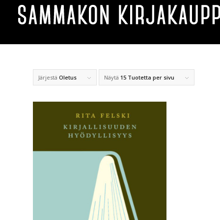
Järjestä
Oletus
Näytä
15 Tuotetta per sivu