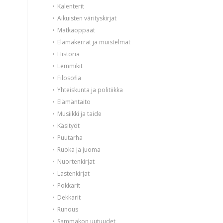
Kalenterit
Aikuisten värityskirjat
Matkaoppaat
Elämäkerrat ja muistelmat
Historia
Lemmikit
Filosofia
Yhteiskunta ja politiikka
Elämäntaito
Musiikki ja taide
Käsityöt
Puutarha
Ruoka ja juoma
Nuortenkirjat
Lastenkirjat
Pokkarit
Dekkarit
Runous
Sammakon uutuudet