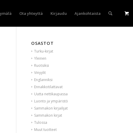
yymälä
Ota yhteyttä
Kirjaudu
Ajankohtaista
OSASTOT
Turku-kirjat
Yleinen
Ruotsiksi
Vinyylit
Englanniksi
Ennakkotilattavat
Uutta nettikaupassa
Luonto ja ympäristö
Sammakon kirjailijat
Sammakon kirjat
Tulossa
Muut tuotteet