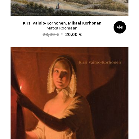
Kirsi Vainio-Korhonen, Mikael Korhonen
Ale!
Matka Roomaan
Alkuperäinen
Nykyinen
28,00
€
20,00
€
hinta
hinta
oli:
on:
28,00 €.
20,00 €.