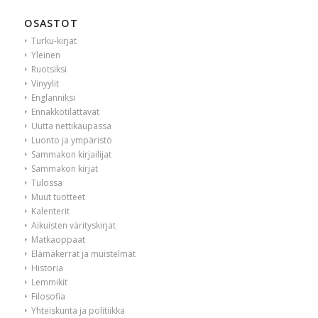
OSASTOT
Turku-kirjat
Yleinen
Ruotsiksi
Vinyylit
Englanniksi
Ennakkotilattavat
Uutta nettikaupassa
Luonto ja ympäristö
Sammakon kirjailijat
Sammakon kirjat
Tulossa
Muut tuotteet
Kalenterit
Aikuisten värityskirjat
Matkaoppaat
Elämäkerrat ja muistelmat
Historia
Lemmikit
Filosofia
Yhteiskunta ja politiikka