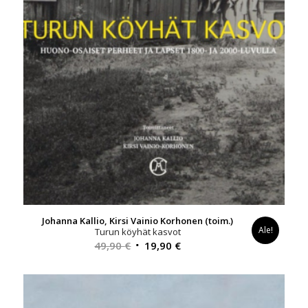
Johanna Kallio, Kirsi Vainio Korhonen (toim.)
Ale!
Turun köyhät kasvot
Alkuperäinen
Nykyinen
49,90
€
19,90
€
hinta
hinta
oli:
on:
49,90 €.
19,90 €.