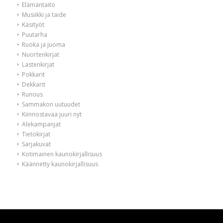
Elämäntaito
Musiikki ja taide
Käsityöt
Puutarha
Ruoka ja juoma
Nuortenkirjat
Lastenkirjat
Pokkarit
Dekkarit
Runous
Sammakon uutuudet
Kiinnostavaa juuri nyt
Alekampanjat
Tietokirjat
Sarjakuvat
Kotimainen kaunokirjallisuus
Käännetty kaunokirjallisuus