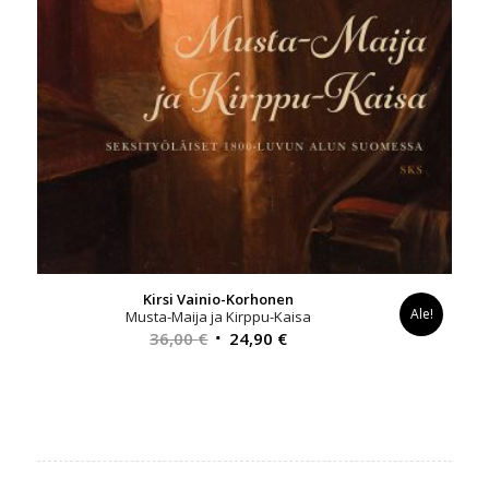
Kirsi Vainio-Korhonen
Ale!
Musta-Maija ja Kirppu-Kaisa
Alkuperäinen
Nykyinen
36,00
€
24,90
€
hinta
hinta
oli:
on:
36,00 €.
24,90 €.