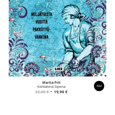
Martta Piili
Ale!
Kohtalona Siperia
Alkuperäinen
Nykyinen
32,00
€
19,90
€
hinta
hinta
oli:
on:
32,00 €.
19,90 €.