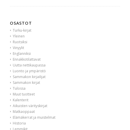
OSASTOT
Turku-kirjat
Yleinen
Ruotsiksi
Vinyylit
Englanniksi
Ennakkotilattavat
Uutta nettikaupassa
Luonto ja ympäristö
Sammakon kirjailijat
Sammakon kirjat
Tulossa
Muut tuotteet
Kalenterit
Aikuisten värityskirjat
Matkaoppaat
Elämäkerrat ja muistelmat
Historia
Lemmikit