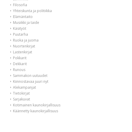
Filosofia
Yhteiskunta ja politiikka
Elämäntaito
Musiikki ja taide
Käsityöt
Puutarha
Ruoka ja juoma
Nuortenkirjat
Lastenkirjat
Pokkarit
Dekkarit
Runous
Sammakon uutuudet
Kiinnostavaa juuri nyt
Alekampanjat
Tietokirjat
Sarjakuvat
Kotimainen kaunokirjallisuus
Käännetty kaunokirjallisuus