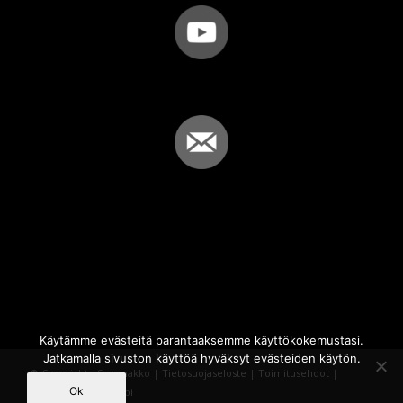
Käytämme evästeitä parantaaksemme käyttökokemustasi.
Jatkamalla sivuston käyttöä hyväksyt evästeiden käytön.
© Copyright - Sammakko |
Tietosuojaseloste
|
Toimitusehdot
|
Ok
Powered by
iQWebbi