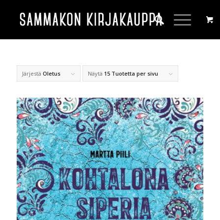
Järjestä
Oletus
Näytä
15 Tuotetta per sivu