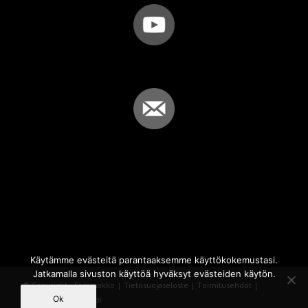
Käytämme evästeitä parantaaksemme käyttökokemustasi.
Jatkamalla sivuston käyttöä hyväksyt evästeiden käytön.
© Copyright - Sammakko |
Tietosuojaseloste
|
Toimitusehdot
|
Ok
Powered by
iQWebbi