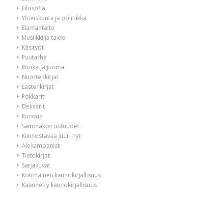
Filosofia
Yhteiskunta ja politiikka
Elämäntaito
Musiikki ja taide
Käsityöt
Puutarha
Ruoka ja juoma
Nuortenkirjat
Lastenkirjat
Pokkarit
Dekkarit
Runous
Sammakon uutuudet
Kiinnostavaa juuri nyt
Alekampanjat
Tietokirjat
Sarjakuvat
Kotimainen kaunokirjallisuus
Käännetty kaunokirjallisuus