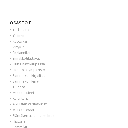
OSASTOT
Turku-kirjat
Yleinen
Ruotsiksi
Vinyylit
Englanniksi
Ennakkotilattavat
Uutta nettikaupassa
Luonto ja ympäristö
Sammakon kirjailijat
Sammakon kirjat
Tulossa
Muut tuotteet
Kalenterit
Aikuisten värityskirjat
Matkaoppaat
Elämäkerrat ja muistelmat
Historia
Lemmikit