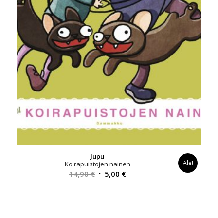
Jupu
Ale!
Koirapuistojen nainen
Alkuperäinen
Nykyinen
14,90
€
5,00
€
hinta
hinta
oli:
on:
14,90 €.
5,00 €.