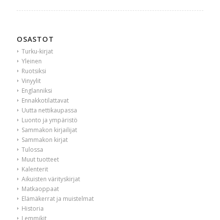
OSASTOT
Turku-kirjat
Yleinen
Ruotsiksi
Vinyylit
Englanniksi
Ennakkotilattavat
Uutta nettikaupassa
Luonto ja ympäristö
Sammakon kirjailijat
Sammakon kirjat
Tulossa
Muut tuotteet
Kalenterit
Aikuisten värityskirjat
Matkaoppaat
Elämäkerrat ja muistelmat
Historia
Lemmikit