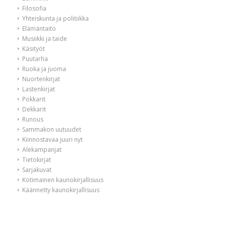
Filosofia
Yhteiskunta ja politiikka
Elämäntaito
Musiikki ja taide
Käsityöt
Puutarha
Ruoka ja juoma
Nuortenkirjat
Lastenkirjat
Pokkarit
Dekkarit
Runous
Sammakon uutuudet
Kiinnostavaa juuri nyt
Alekampanjat
Tietokirjat
Sarjakuvat
Kotimainen kaunokirjallisuus
Käännetty kaunokirjallisuus