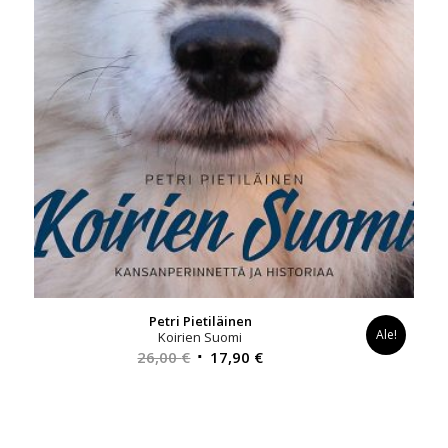
Petri Pietiläinen
Ale!
Koirien Suomi
Alkuperäinen
Nykyinen
26,00
€
17,90
€
hinta
hinta
oli:
on:
26,00 €.
17,90 €.