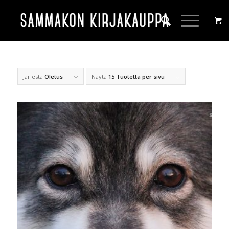
Järjestä
Oletus
Näytä
15 Tuotetta per sivu