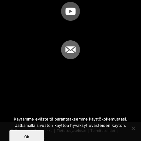
Käytämme evästeitä parantaaksemme käyttökokemustasi.
Jatkamalla sivuston käyttöä hyväksyt evästeiden käytön.
© Copyright - Sammakko |
Tietosuojaseloste
|
Toimitusehdot
|
Ok
Powered by
iQWebbi