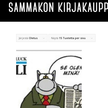
Järjestä
Oletus
Näytä
15 Tuotetta per sivu