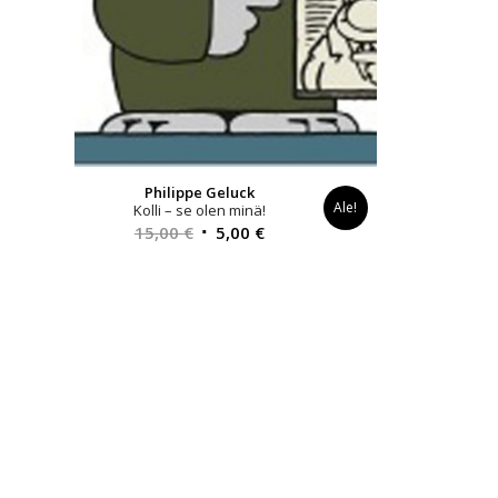
Philippe Geluck
Ale!
Kolli – se olen minä!
Alkuperäinen
Nykyinen
15,00
€
5,00
€
hinta
hinta
oli:
on:
15,00 €.
5,00 €.