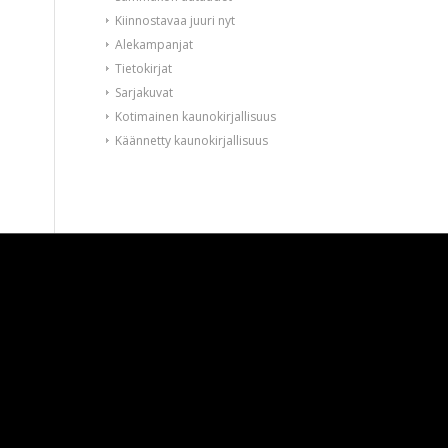
Kiinnostavaa juuri nyt
Alekampanjat
Tietokirjat
Sarjakuvat
Kotimainen kaunokirjallisuus
Käännetty kaunokirjallisuus