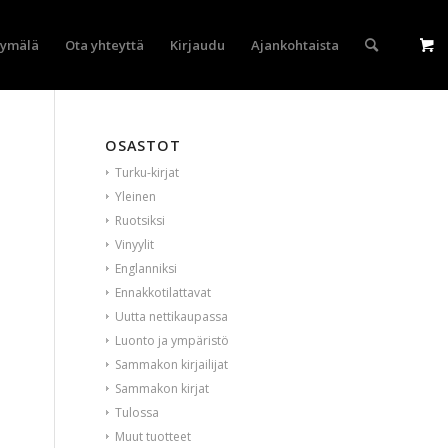
yymälä
Ota yhteyttä
Kirjaudu
Ajankohtaista
OSASTOT
Turku-kirjat
Yleinen
Ruotsiksi
Vinyylit
Englanniksi
Ennakkotilattavat
Uutta nettikaupassa
Luonto ja ympäristö
Sammakon kirjailijat
Sammakon kirjat
Tulossa
Muut tuotteet