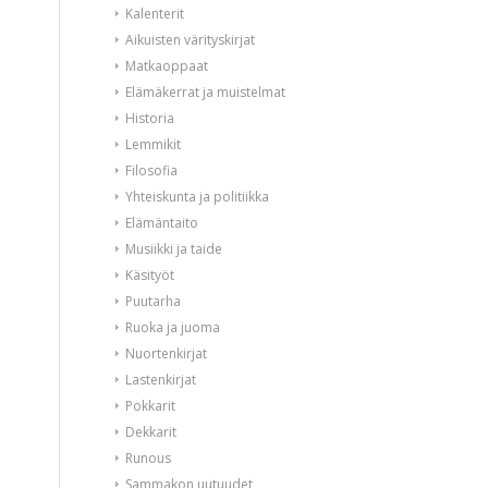
Kalenterit
Aikuisten värityskirjat
Matkaoppaat
Elämäkerrat ja muistelmat
Historia
Lemmikit
Filosofia
Yhteiskunta ja politiikka
Elämäntaito
Musiikki ja taide
Käsityöt
Puutarha
Ruoka ja juoma
Nuortenkirjat
Lastenkirjat
Pokkarit
Dekkarit
Runous
Sammakon uutuudet