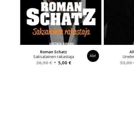
Roman Schatz
Al
Ale!
Saksalainen rakastaja
Unelm
Alkuperäinen
Nykyinen
26,90
€
5,00
€
33,00
hinta
hinta
oli:
on:
26,90 €.
5,00 €.