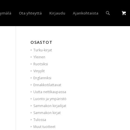
yymälä
Ota yhteyttä
Kirjaudu
Ajankohtaista
OSASTOT
Turku-kirjat
Yleinen
Ruotsiksi
Vinyylit
Englanniksi
Ennakkotilattavat
Uutta nettikaupassa
Luonto ja ympäristö
Sammakon kirjailijat
Sammakon kirjat
Tulossa
Muut tuotteet