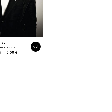
f Rehn
Ale!
ien talous
Alkuperäinen
Nykyinen
€
5,00
€
hinta
hinta
oli:
on:
33,00 €.
5,00 €.