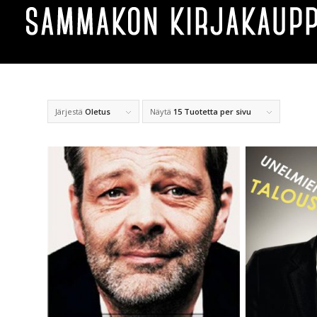
Järjestä
Oletus
Näytä
15 Tuotetta per sivu