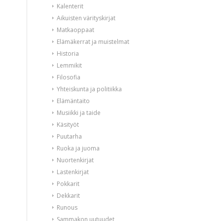
Kalenterit
Aikuisten värityskirjat
Matkaoppaat
Elämäkerrat ja muistelmat
Historia
Lemmikit
Filosofia
Yhteiskunta ja politiikka
Elämäntaito
Musiikki ja taide
Käsityöt
Puutarha
Ruoka ja juoma
Nuortenkirjat
Lastenkirjat
Pokkarit
Dekkarit
Runous
Sammakon uutuudet