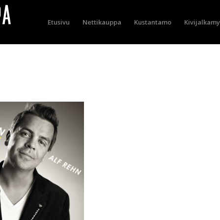
Etusivu
Nettikauppa
Kustantamo
Kivijalkam