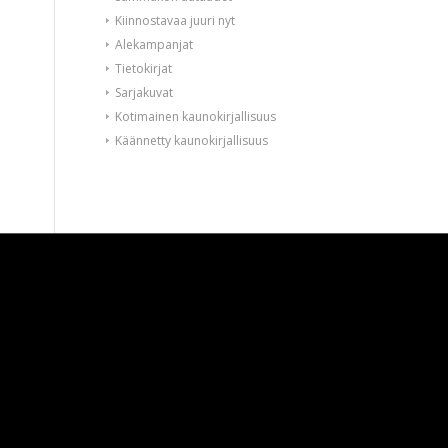
Kiinnostavaa juuri nyt
Alekampanjat
Tietokirjat
Sarjakuvat
Kotimainen kaunokirjallisuus
Käännetty kaunokirjallisuus