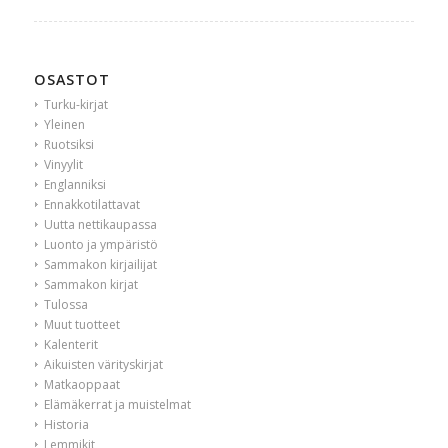
OSASTOT
Turku-kirjat
Yleinen
Ruotsiksi
Vinyylit
Englanniksi
Ennakkotilattavat
Uutta nettikaupassa
Luonto ja ympäristö
Sammakon kirjailijat
Sammakon kirjat
Tulossa
Muut tuotteet
Kalenterit
Aikuisten värityskirjat
Matkaoppaat
Elämäkerrat ja muistelmat
Historia
Lemmikit