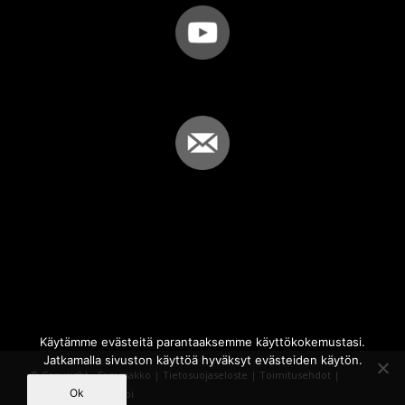
Käytämme evästeitä parantaaksemme käyttökokemustasi.
Jatkamalla sivuston käyttöä hyväksyt evästeiden käytön.
© Copyright - Sammakko |
Tietosuojaseloste
|
Toimitusehdot
|
Ok
Powered by
iQWebbi