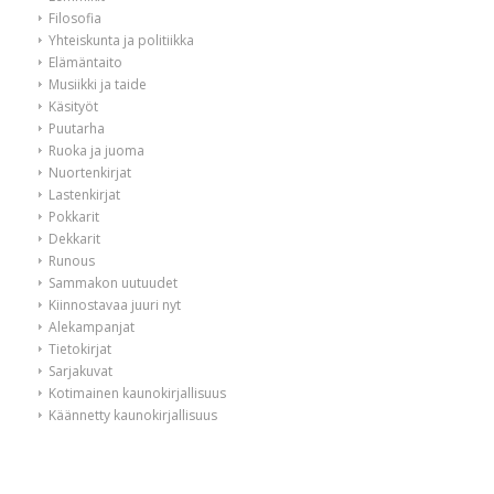
Filosofia
Yhteiskunta ja politiikka
Elämäntaito
Musiikki ja taide
Käsityöt
Puutarha
Ruoka ja juoma
Nuortenkirjat
Lastenkirjat
Pokkarit
Dekkarit
Runous
Sammakon uutuudet
Kiinnostavaa juuri nyt
Alekampanjat
Tietokirjat
Sarjakuvat
Kotimainen kaunokirjallisuus
Käännetty kaunokirjallisuus