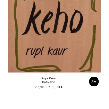
Rupi Kaur
Ale!
Kotikeho
Alkuperäinen
Nykyinen
27,90
€
5,00
€
hinta
hinta
oli:
on:
27,90 €.
5,00 €.