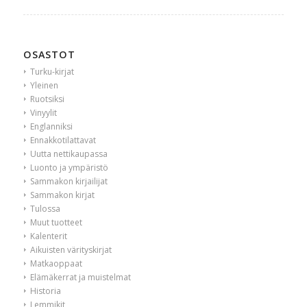
OSASTOT
Turku-kirjat
Yleinen
Ruotsiksi
Vinyylit
Englanniksi
Ennakkotilattavat
Uutta nettikaupassa
Luonto ja ympäristö
Sammakon kirjailijat
Sammakon kirjat
Tulossa
Muut tuotteet
Kalenterit
Aikuisten värityskirjat
Matkaoppaat
Elämäkerrat ja muistelmat
Historia
Lemmikit