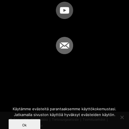
Käytämme evästeitä parantaaksemme käyttökokemustasi.
Jatkamalla sivuston käyttöä hyväksyt evästeiden käytön.
© Copyright - Sammakko |
Tietosuojaseloste
|
Toimitusehdot
|
Ok
Powered by
iQWebbi