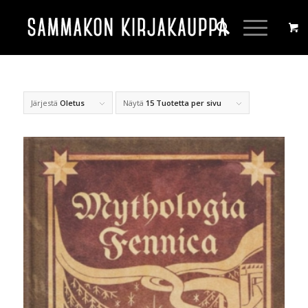
Järjestä
Oletus
Näytä
15 Tuotetta per sivu