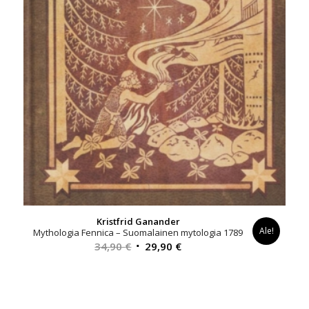
Kristfrid Ganander
Ale!
Mythologia Fennica – Suomalainen mytologia 1789
Alkuperäinen
Nykyinen
34,90
€
29,90
€
hinta
hinta
oli:
on:
34,90 €.
29,90 €.