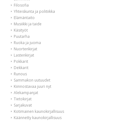
Filosofia
Yhteiskunta ja politiikka
Elämäntaito
Musiikki ja taide
Käsityöt
Puutarha
Ruoka ja juoma
Nuortenkirjat
Lastenkirjat
Pokkarit
Dekkarit
Runous
Sammakon uutuudet
Kiinnostavaa juuri nyt
Alekampanjat
Tietokirjat
Sarjakuvat
Kotimainen kaunokirjallisuus
Käännetty kaunokirjallisuus