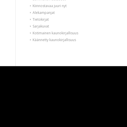
Kiinnostavaa juuri nyt
Alekampanjat
Tietokirjat
Sarjakuvat
Kotimainen kaunokirjallisuus
Käännetty kaunokirjallisuus