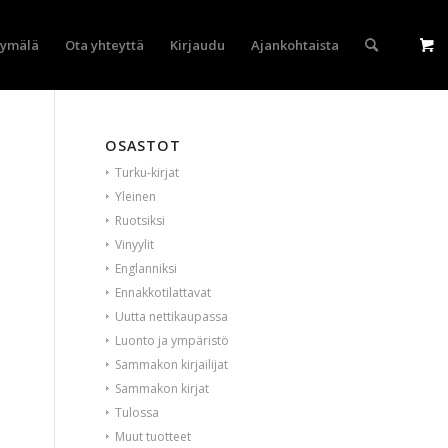
yymälä
Ota yhteyttä
Kirjaudu
Ajankohtaista
OSASTOT
Turku-kirjat
Yleinen
Ruotsiksi
Vinyylit
Englanniksi
Ennakkotilattavat
Uutta nettikaupassa
Luonto ja ympäristö
Sammakon kirjailijat
Sammakon kirjat
Tulossa
Muut tuotteet