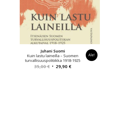
Juhani Suomi
Ale!
Kuin lastu laineilla – Suomen
turvallisuuspolitiikka 1918-1925
Alkuperäinen
Nykyinen
35,00
€
29,90
€
hinta
hinta
oli:
on:
35,00 €.
29,90 €.