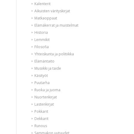
Kalenterit
Aikuisten värityskirjat
Matkaoppaat
Elämäkerrat ja muistelmat
Historia
Lemmikit
Filosofia
Yhteiskunta ja politiikka
Elämäntaito
Musiikki ja taide
Käsityöt
Puutarha
Ruoka ja juoma
Nuortenkirjat
Lastenkirjat
Pokkarit
Dekkarit
Runous
Sammakon uutuudet