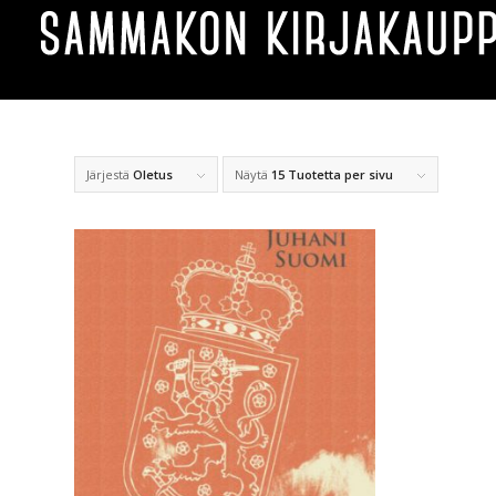
Järjestä
Oletus
Näytä
15 Tuotetta per sivu