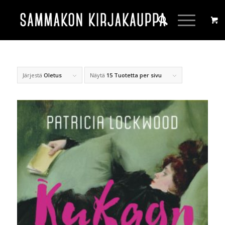
Järjestä
Oletus
Näytä
15 Tuotetta per sivu