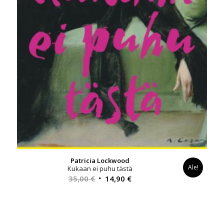
Patricia Lockwood
Ale!
Kukaan ei puhu tästä
Alkuperäinen
Nykyinen
35,00
€
14,90
€
hinta
hinta
oli:
on:
35,00 €.
14,90 €.