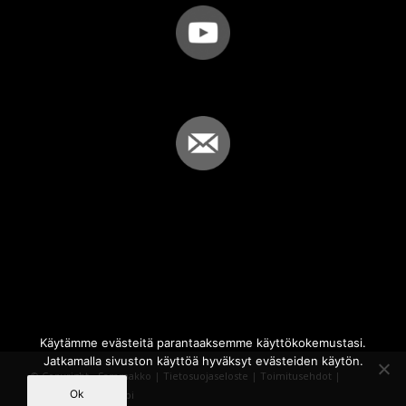
Käytämme evästeitä parantaaksemme käyttökokemustasi.
Jatkamalla sivuston käyttöä hyväksyt evästeiden käytön.
© Copyright - Sammakko |
Tietosuojaseloste
|
Toimitusehdot
|
Ok
Powered by
iQWebbi