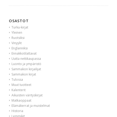
OSASTOT
Turku-kirjat
Yleinen
Ruotsiksi
Vinyylit
Englanniksi
Ennakkotilattavat
Uutta nettikaupassa
Luonto ja ympäristö
Sammakon kirjailijat
Sammakon kirjat
Tulossa
Muut tuotteet
Kalenterit
Aikuisten värityskirjat
Matkaoppaat
Elämäkerrat ja muistelmat
Historia
Lemmikit