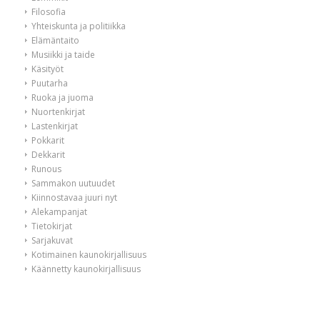
Filosofia
Yhteiskunta ja politiikka
Elämäntaito
Musiikki ja taide
Käsityöt
Puutarha
Ruoka ja juoma
Nuortenkirjat
Lastenkirjat
Pokkarit
Dekkarit
Runous
Sammakon uutuudet
Kiinnostavaa juuri nyt
Alekampanjat
Tietokirjat
Sarjakuvat
Kotimainen kaunokirjallisuus
Käännetty kaunokirjallisuus