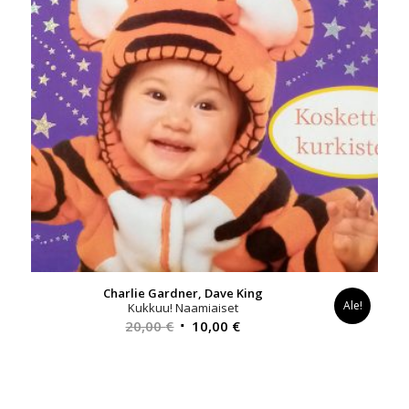
Charlie Gardner, Dave King
Ale!
Kukkuu! Naamiaiset
Alkuperäinen
Nykyinen
20,00
€
10,00
€
hinta
hinta
oli:
on:
20,00 €.
10,00 €.