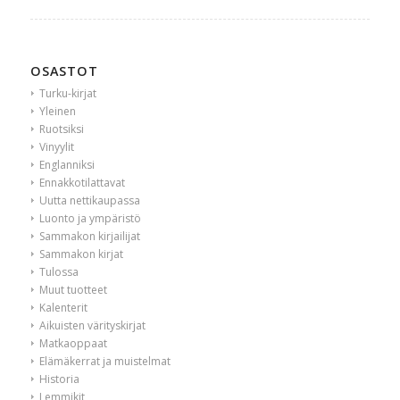
OSASTOT
Turku-kirjat
Yleinen
Ruotsiksi
Vinyylit
Englanniksi
Ennakkotilattavat
Uutta nettikaupassa
Luonto ja ympäristö
Sammakon kirjailijat
Sammakon kirjat
Tulossa
Muut tuotteet
Kalenterit
Aikuisten värityskirjat
Matkaoppaat
Elämäkerrat ja muistelmat
Historia
Lemmikit