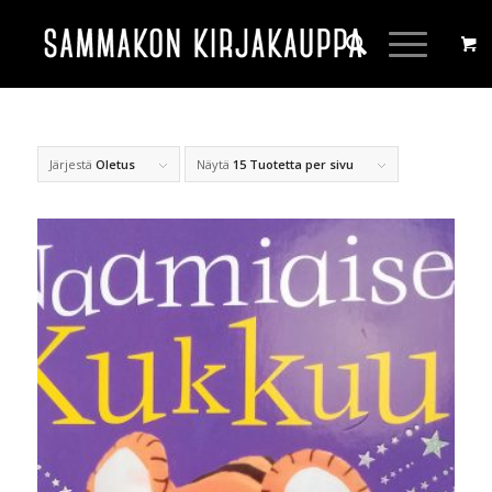
Järjestä
Oletus
Näytä
15 Tuotetta per sivu