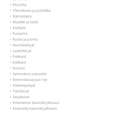
Filosofia
Yhteiskunta ja politiikka
Elämäntaito
Musiikki ja taide
Käsityöt
Puutarha
Ruoka ja juoma
Nuortenkirjat
Lastenkirjat
Pokkarit
Dekkarit
Runous
Sammakon uutuudet
Kiinnostavaa juuri nyt
Alekampanjat
Tietokirjat
Sarjakuvat
Kotimainen kaunokirjallisuus
Käännetty kaunokirjallisuus