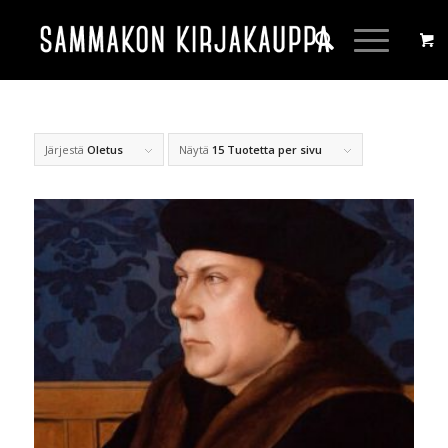
Järjestä
Oletus
Näytä
15 Tuotetta per sivu