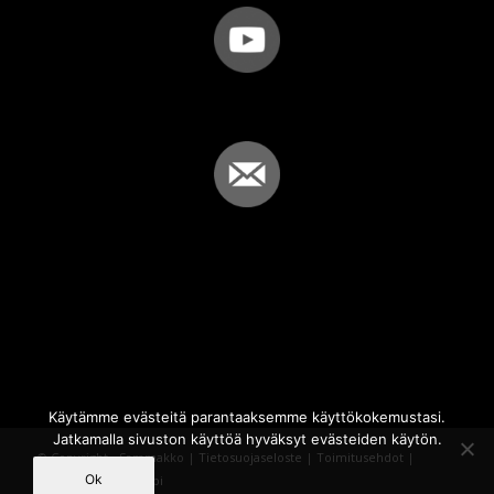
Käytämme evästeitä parantaaksemme käyttökokemustasi.
Jatkamalla sivuston käyttöä hyväksyt evästeiden käytön.
© Copyright - Sammakko |
Tietosuojaseloste
|
Toimitusehdot
|
Ok
Powered by
iQWebbi