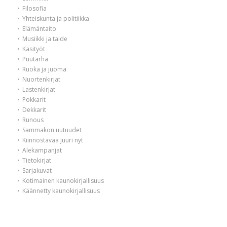
Filosofia
Yhteiskunta ja politiikka
Elämäntaito
Musiikki ja taide
Käsityöt
Puutarha
Ruoka ja juoma
Nuortenkirjat
Lastenkirjat
Pokkarit
Dekkarit
Runous
Sammakon uutuudet
Kiinnostavaa juuri nyt
Alekampanjat
Tietokirjat
Sarjakuvat
Kotimainen kaunokirjallisuus
Käännetty kaunokirjallisuus