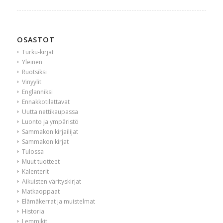
OSASTOT
Turku-kirjat
Yleinen
Ruotsiksi
Vinyylit
Englanniksi
Ennakkotilattavat
Uutta nettikaupassa
Luonto ja ympäristö
Sammakon kirjailijat
Sammakon kirjat
Tulossa
Muut tuotteet
Kalenterit
Aikuisten värityskirjat
Matkaoppaat
Elämäkerrat ja muistelmat
Historia
Lemmikit