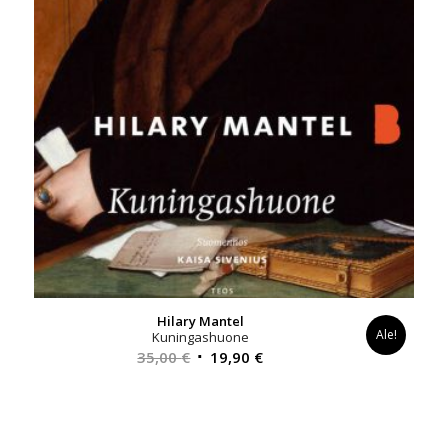
Hilary Mantel
Ale!
Kuningashuone
Alkuperäinen
Nykyinen
35,00
€
19,90
€
hinta
hinta
oli:
on:
35,00 €.
19,90 €.