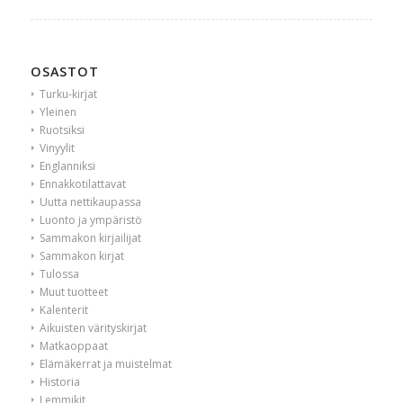
OSASTOT
Turku-kirjat
Yleinen
Ruotsiksi
Vinyylit
Englanniksi
Ennakkotilattavat
Uutta nettikaupassa
Luonto ja ympäristö
Sammakon kirjailijat
Sammakon kirjat
Tulossa
Muut tuotteet
Kalenterit
Aikuisten värityskirjat
Matkaoppaat
Elämäkerrat ja muistelmat
Historia
Lemmikit