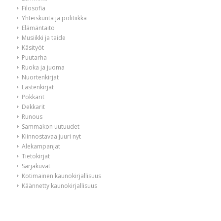
Filosofia
Yhteiskunta ja politiikka
Elämäntaito
Musiikki ja taide
Käsityöt
Puutarha
Ruoka ja juoma
Nuortenkirjat
Lastenkirjat
Pokkarit
Dekkarit
Runous
Sammakon uutuudet
Kiinnostavaa juuri nyt
Alekampanjat
Tietokirjat
Sarjakuvat
Kotimainen kaunokirjallisuus
Käännetty kaunokirjallisuus