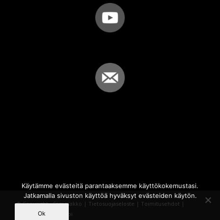
Käytämme evästeitä parantaaksemme käyttökokemustasi.
Jatkamalla sivuston käyttöä hyväksyt evästeiden käytön.
© Copyright - Sammakko |
Tietosuojaseloste
|
Toimitusehdot
|
Ok
Powered by
iQWebbi