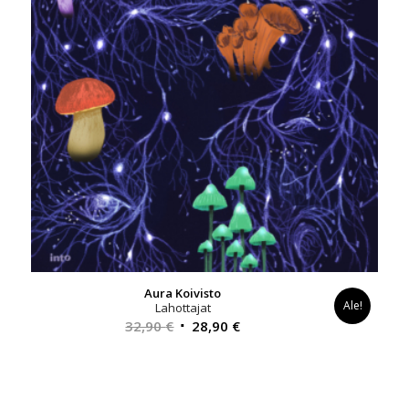
Aura Koivisto
Ale!
Lahottajat
Alkuperäinen
Nykyinen
32,90
€
28,90
€
hinta
hinta
oli:
on:
32,90 €.
28,90 €.