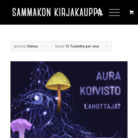
Järjestä
Oletus
Näytä
15 Tuotetta per sivu