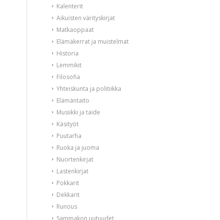
Kalenterit
Aikuisten värityskirjat
Matkaoppaat
Elämäkerrat ja muistelmat
Historia
Lemmikit
Filosofia
Yhteiskunta ja politiikka
Elämäntaito
Musiikki ja taide
Käsityöt
Puutarha
Ruoka ja juoma
Nuortenkirjat
Lastenkirjat
Pokkarit
Dekkarit
Runous
Sammakon uutuudet