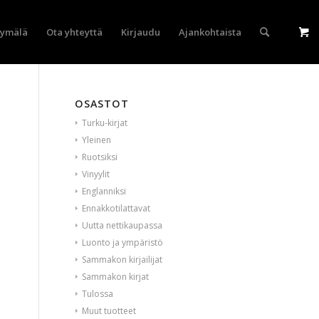
yymälä
Ota yhteyttä
Kirjaudu
Ajankohtaista
OSASTOT
Turku-kirjat
Yleinen
Ruotsiksi
Vinyylit
Englanniksi
Ennakkotilattavat
Uutta nettikaupassa
Luonto ja ympäristö
Sammakon kirjailijat
Sammakon kirjat
Tulossa
Muut tuotteet