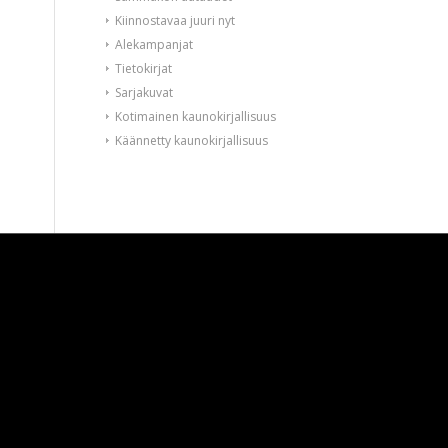
Kiinnostavaa juuri nyt
Alekampanjat
Tietokirjat
Sarjakuvat
Kotimainen kaunokirjallisuus
Käännetty kaunokirjallisuus