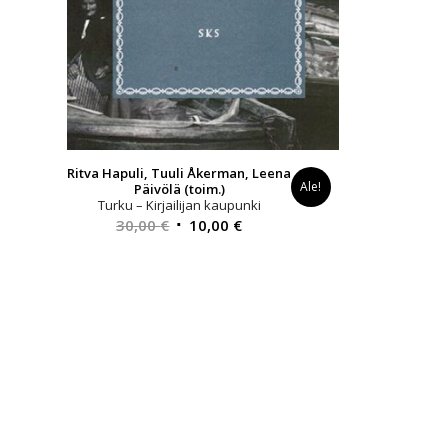
Ritva Hapuli, Tuuli Åkerman, Leena
Ale!
Päivölä (toim.)
Turku – Kirjailijan kaupunki
Alkuperäinen
Nykyinen
30,00
€
10,00
€
hinta
hinta
oli:
on:
30,00 €.
10,00 €.