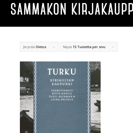
Järjestä
Oletus
Näytä
15 Tuotetta per sivu