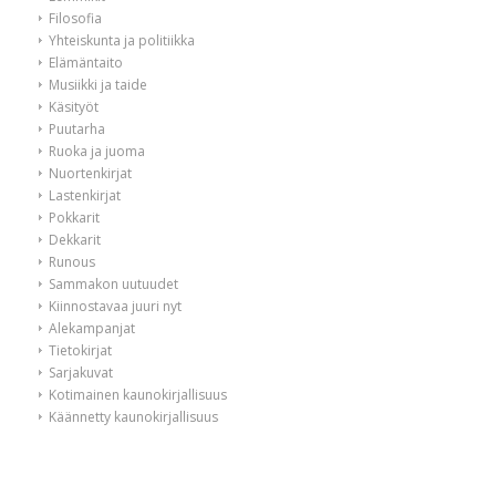
Filosofia
Yhteiskunta ja politiikka
Elämäntaito
Musiikki ja taide
Käsityöt
Puutarha
Ruoka ja juoma
Nuortenkirjat
Lastenkirjat
Pokkarit
Dekkarit
Runous
Sammakon uutuudet
Kiinnostavaa juuri nyt
Alekampanjat
Tietokirjat
Sarjakuvat
Kotimainen kaunokirjallisuus
Käännetty kaunokirjallisuus