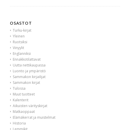
OSASTOT
Turku-kirjat
Yleinen
Ruotsiksi
Vinyylit
Englanniksi
Ennakkotilattavat
Uutta nettikaupassa
Luonto ja ympäristö
Sammakon kirjailijat
Sammakon kirjat
Tulossa
Muut tuotteet
Kalenterit
Aikuisten värityskirjat
Matkaoppaat
Elämäkerrat ja muistelmat
Historia
Lemmikit