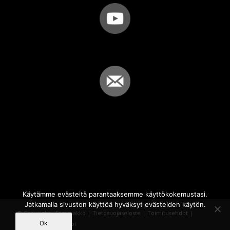
Käytämme evästeitä parantaaksemme käyttökokemustasi.
Jatkamalla sivuston käyttöä hyväksyt evästeiden käytön.
© Copyright - Sammakko |
Tietosuojaseloste
|
Toimitusehdot
|
Ok
Powered by
iQWebbi