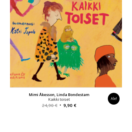
Mimi Åkesson, Linda Bondestam
Ale!
Kaikki toiset
Alkuperäinen
Nykyinen
24,90
€
9,90
€
hinta
hinta
oli:
on:
24,90 €.
9,90 €.