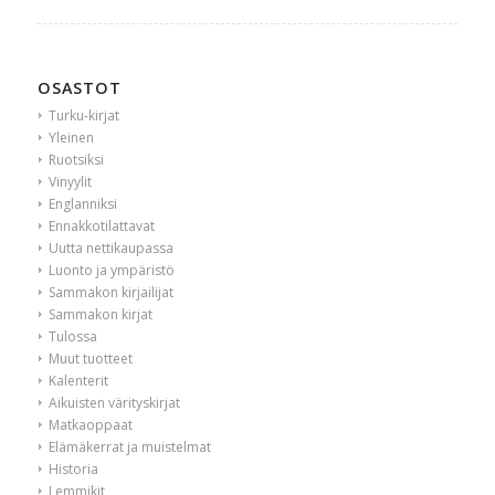
OSASTOT
Turku-kirjat
Yleinen
Ruotsiksi
Vinyylit
Englanniksi
Ennakkotilattavat
Uutta nettikaupassa
Luonto ja ympäristö
Sammakon kirjailijat
Sammakon kirjat
Tulossa
Muut tuotteet
Kalenterit
Aikuisten värityskirjat
Matkaoppaat
Elämäkerrat ja muistelmat
Historia
Lemmikit