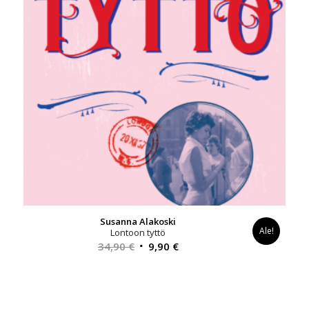
Susanna Alakoski
Ale!
Lontoon tyttö
Alkuperäinen
Nykyinen
34,90
€
9,90
€
hinta
hinta
oli:
on:
34,90 €.
9,90 €.