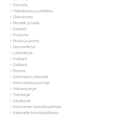
Filosofia
Yhteiskunta ja politiikka
Elämäntaito
Musiikki ja taide
Käsityöt
Puutarha
Ruoka ja juoma
Nuortenkirjat
Lastenkirjat
Pokkarit
Dekkarit
Runous
Sammakon uutuudet
Kiinnostavaa juuri nyt
Alekampanjat
Tietokirjat
Sarjakuvat
Kotimainen kaunokirjallisuus
Käännetty kaunokirjallisuus