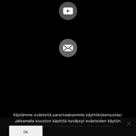
Käytämme evästeitä parantaaksemme käyttökokemustasi.
Jatkamalla sivuston käyttöä hyväksyt evästeiden käytön.
© Copyright - Sammakko |
Tietosuojaseloste
|
Toimitusehdot
|
Ok
Powered by
iQWebbi