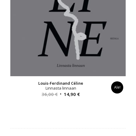
Louis-Ferdinand Céline
Ale!
Linnasta linnaan
Alkuperäinen
Nykyinen
36,00
€
14,90
€
hinta
hinta
oli:
on:
36,00 €.
14,90 €.