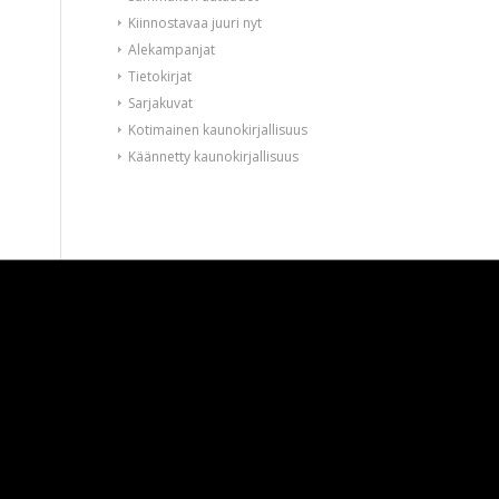
Kiinnostavaa juuri nyt
Alekampanjat
Tietokirjat
Sarjakuvat
Kotimainen kaunokirjallisuus
Käännetty kaunokirjallisuus