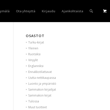
yymälä
Ota yhteyttä
Kirjaudu
Ajankohtaista
OSASTOT
Turku-kirjat
Yleinen
Ruotsiksi
Vinyylit
Englanniksi
Ennakkotilattavat
Uutta nettikaupassa
Luonto ja ympäristö
Sammakon kirjailijat
Sammakon kirjat
Tulossa
Muut tuotteet