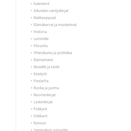
Kalenterit
Aikuisten värityskirjat
Matkaoppaat
Elämäkerrat ja muistelmat
Historia
Lemmikit
Filosofia
Yhteiskunta ja politiikka
Elämäntaito
Musiikki ja taide
Käsityöt
Puutarha
Ruoka ja juoma
Nuortenkirjat
Lastenkirjat
Pokkarit
Dekkarit
Runous
Sammakon uutuudet