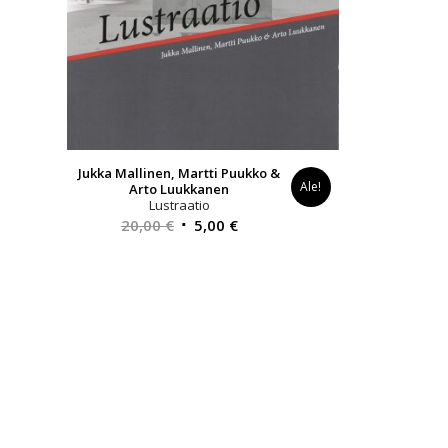
Jukka Mallinen, Martti Puukko &
Ale!
Arto Luukkanen
Lustraatio
Alkuperäinen
Nykyinen
20,00
€
5,00
€
hinta
hinta
oli:
on:
20,00 €.
5,00 €.