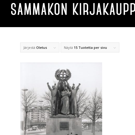
Järjestä
Oletus
Näytä
15 Tuotetta per sivu