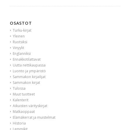
OSASTOT
Turku-kirjat
Yleinen
Ruotsiksi
Vinyylit
Englanniksi
Ennakkotilattavat
Uutta nettikaupassa
Luonto ja ympäristö
Sammakon kirjailijat
Sammakon kirjat
Tulossa
Muut tuotteet
Kalenterit
Aikuisten värityskirjat
Matkaoppaat
Elämäkerrat ja muistelmat
Historia
Lemmikit