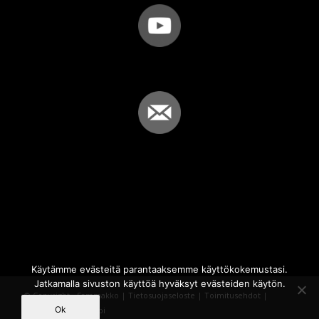
Käytämme evästeitä parantaaksemme käyttökokemustasi.
Jatkamalla sivuston käyttöä hyväksyt evästeiden käytön.
© Copyright - Sammakko |
Tietosuojaseloste
|
Toimitusehdot
|
Ok
Powered by
iQWebbi