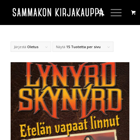
Järjestä
Oletus
Näytä
15 Tuotetta per sivu