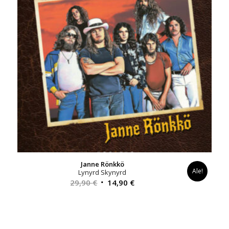
Janne Rönkkö
Ale!
Lynyrd Skynyrd
Alkuperäinen
Nykyinen
29,90
€
14,90
€
hinta
hinta
oli:
on:
29,90 €.
14,90 €.