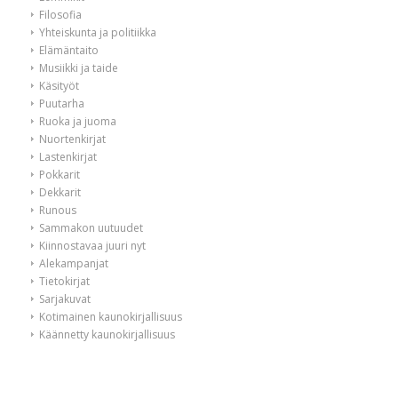
Filosofia
Yhteiskunta ja politiikka
Elämäntaito
Musiikki ja taide
Käsityöt
Puutarha
Ruoka ja juoma
Nuortenkirjat
Lastenkirjat
Pokkarit
Dekkarit
Runous
Sammakon uutuudet
Kiinnostavaa juuri nyt
Alekampanjat
Tietokirjat
Sarjakuvat
Kotimainen kaunokirjallisuus
Käännetty kaunokirjallisuus