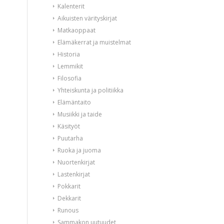
Kalenterit
Aikuisten värityskirjat
Matkaoppaat
Elämäkerrat ja muistelmat
Historia
Lemmikit
Filosofia
Yhteiskunta ja politiikka
Elämäntaito
Musiikki ja taide
Käsityöt
Puutarha
Ruoka ja juoma
Nuortenkirjat
Lastenkirjat
Pokkarit
Dekkarit
Runous
Sammakon uutuudet