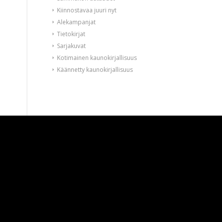
Kiinnostavaa juuri nyt
Alekampanjat
Tietokirjat
Sarjakuvat
Kotimainen kaunokirjallisuus
Käännetty kaunokirjallisuus