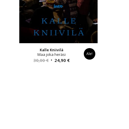
Kalle Kniivilä
Ale!
Maa joka heräsi
Alkuperäinen
Nykyinen
30,00
€
24,90
€
hinta
hinta
oli:
on:
30,00 €.
24,90 €.