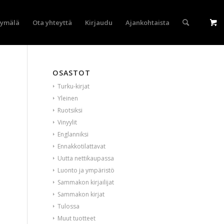
yymälä
Ota yhteyttä
Kirjaudu
Ajankohtaista
OSASTOT
Turku-kirjat
Yleinen
Ruotsiksi
Vinyylit
Englanniksi
Ennakkotilattavat
Uutta nettikaupassa
Luonto ja ympäristö
Sammakon kirjailijat
Sammakon kirjat
Tulossa
Muut tuotteet