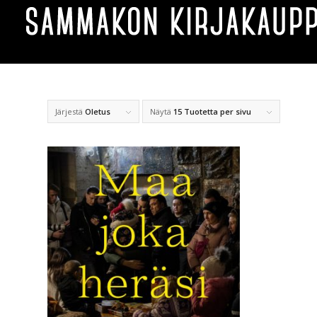
Järjestä
Oletus
Näytä
15 Tuotetta per sivu