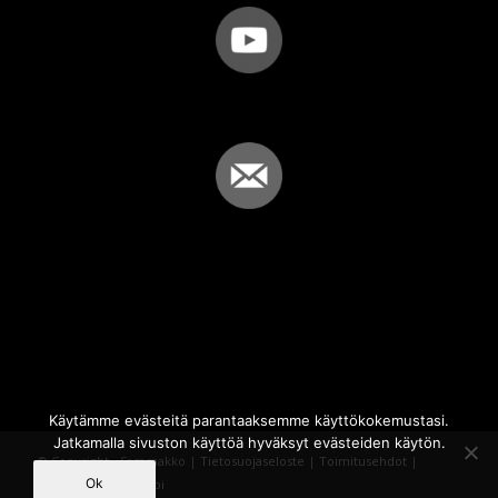
Käytämme evästeitä parantaaksemme käyttökokemustasi.
Jatkamalla sivuston käyttöä hyväksyt evästeiden käytön.
© Copyright - Sammakko |
Tietosuojaseloste
|
Toimitusehdot
|
Ok
Powered by
iQWebbi