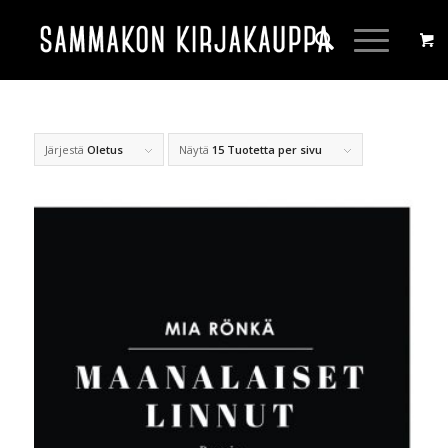
Järjestä
Oletus
Näytä
15 Tuotetta per sivu