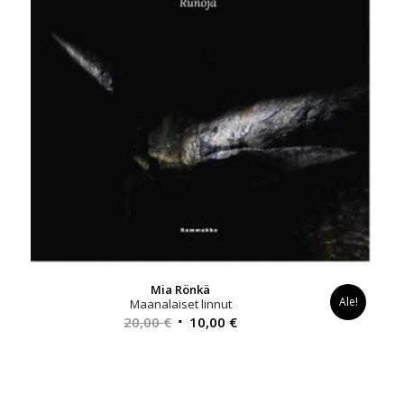
Mia Rönkä
Ale!
Maanalaiset linnut
Alkuperäinen
Nykyinen
20,00
€
10,00
€
hinta
hinta
oli:
on:
20,00 €.
10,00 €.