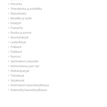
Filosofia
Yhteiskunta ja politiikka
Elämäntaito
Musiikki ja taide
Käsityöt
Puutarha
Ruoka ja juoma
Nuortenkirjat
Lastenkirjat
Pokkarit
Dekkarit
Runous
Sammakon uutuudet
Kiinnostavaa juuri nyt
Alekampanjat
Tietokirjat
Sarjakuvat
Kotimainen kaunokirjallisuus
Käännetty kaunokirjallisuus