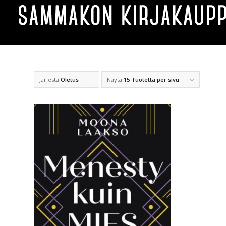
Järjestä
Oletus
Näytä
15 Tuotetta per sivu