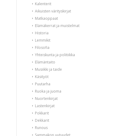
Kalenterit
Aikuisten värityskirjat
Matkaoppaat
Elämäkerrat ja muistelmat
Historia
Lemmikit
Filosofia
Yhteiskunta ja politiikka
Elämäntaito
Musiikki ja taide
Käsityöt
Puutarha
Ruoka ja juoma
Nuortenkirjat
Lastenkirjat
Pokkarit
Dekkarit
Runous
Sammakon uutuudet