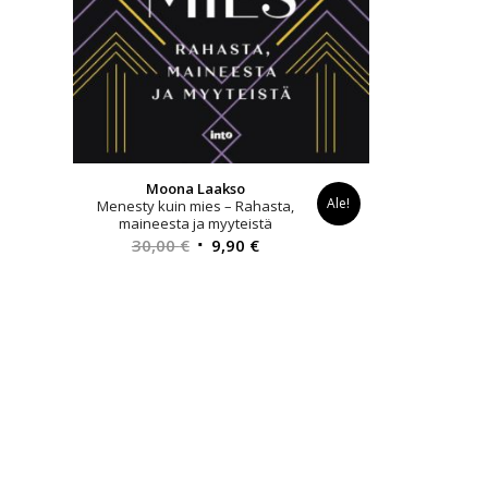
Moona Laakso
Ale!
Menesty kuin mies – Rahasta,
maineesta ja myyteistä
Alkuperäinen
Nykyinen
30,00
€
9,90
€
hinta
hinta
oli:
on:
30,00 €.
9,90 €.