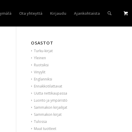
yymälä
Ota yhteyttä
Kirjaudu
Ajankohtaista
OSASTOT
Turku-kirjat
Yleinen
Ruotsiksi
Vinyylit
Englanniksi
Ennakkotilattavat
Uutta nettikaupassa
Luonto ja ympäristö
Sammakon kirjailijat
Sammakon kirjat
Tulossa
Muut tuotteet