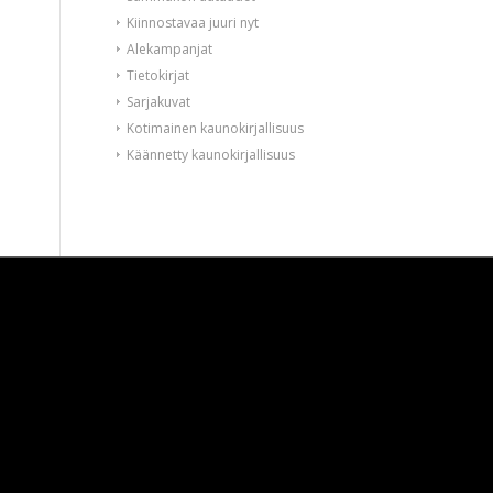
Kiinnostavaa juuri nyt
Alekampanjat
Tietokirjat
Sarjakuvat
Kotimainen kaunokirjallisuus
Käännetty kaunokirjallisuus