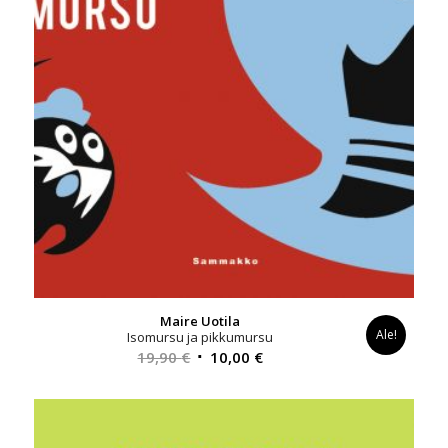
Maire Uotila
Ale!
Isomursu ja pikkumursu
Alkuperäinen
Nykyinen
19,90
€
10,00
€
hinta
hinta
oli:
on:
19,90 €.
10,00 €.