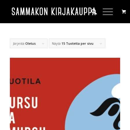
Järjestä
Oletus
Näytä
15 Tuotetta per sivu