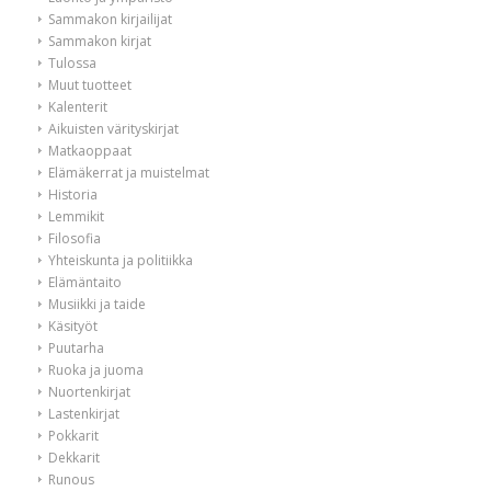
Sammakon kirjailijat
Sammakon kirjat
Tulossa
Muut tuotteet
Kalenterit
Aikuisten värityskirjat
Matkaoppaat
Elämäkerrat ja muistelmat
Historia
Lemmikit
Filosofia
Yhteiskunta ja politiikka
Elämäntaito
Musiikki ja taide
Käsityöt
Puutarha
Ruoka ja juoma
Nuortenkirjat
Lastenkirjat
Pokkarit
Dekkarit
Runous