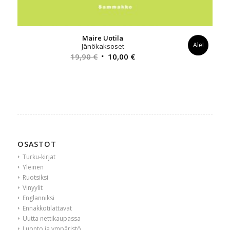
Maire Uotila
Ale!
Jänökaksoset
Alkuperäinen
Nykyinen
19,90
€
10,00
€
hinta
hinta
oli:
on:
19,90 €.
10,00 €.
OSASTOT
Turku-kirjat
Yleinen
Ruotsiksi
Vinyylit
Englanniksi
Ennakkotilattavat
Uutta nettikaupassa
Luonto ja ympäristö