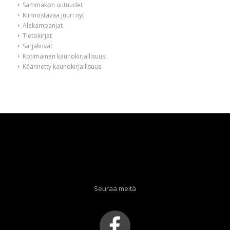
Sammakon uutuudet
Kiinnostavaa juuri nyt
Alekampanjat
Tietokirjat
Sarjakuvat
Kotimainen kaunokirjallisuus
Käännetty kaunokirjallisuus
Seuraa meitä