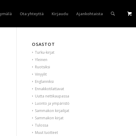
yymälä
Ota yhteyttä
Kirjaudu
Ajankohtaista
OSASTOT
Turku-kirjat
Yleinen
Ruotsiksi
Vinyylit
Englanniksi
Ennakkotilattavat
Uutta nettikaupassa
Luonto ja ympäristö
Sammakon kirjailijat
Sammakon kirjat
Tulossa
Muut tuotteet