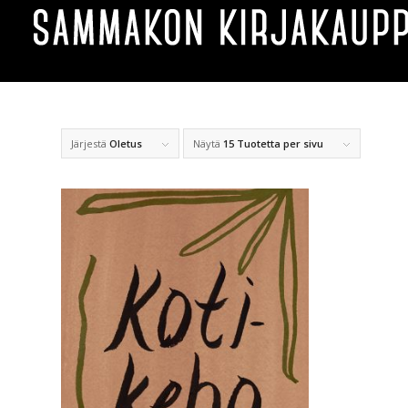
Järjestä
Oletus
Näytä
15 Tuotetta per sivu