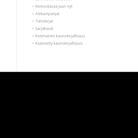
Kiinnostavaa juuri nyt
Alekampanjat
Tietokirjat
Sarjakuvat
Kotimainen kaunokirjallisuus
Käännetty kaunokirjallisuus