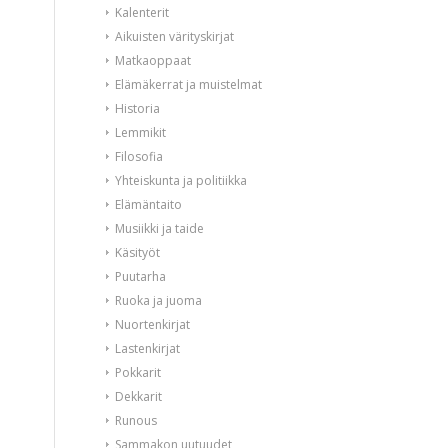
Kalenterit
Aikuisten värityskirjat
Matkaoppaat
Elämäkerrat ja muistelmat
Historia
Lemmikit
Filosofia
Yhteiskunta ja politiikka
Elämäntaito
Musiikki ja taide
Käsityöt
Puutarha
Ruoka ja juoma
Nuortenkirjat
Lastenkirjat
Pokkarit
Dekkarit
Runous
Sammakon uutuudet