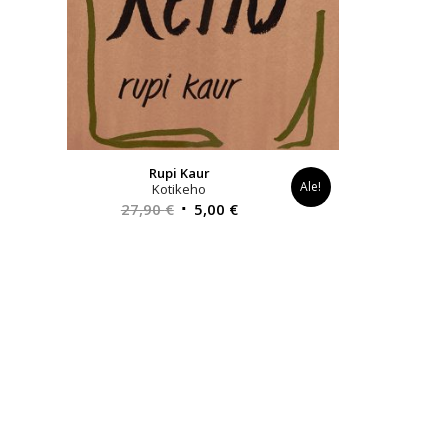
Rupi Kaur
Ale!
Kotikeho
Alkuperäinen
Nykyinen
27,90
€
5,00
€
hinta
hinta
oli:
on:
27,90 €.
5,00 €.