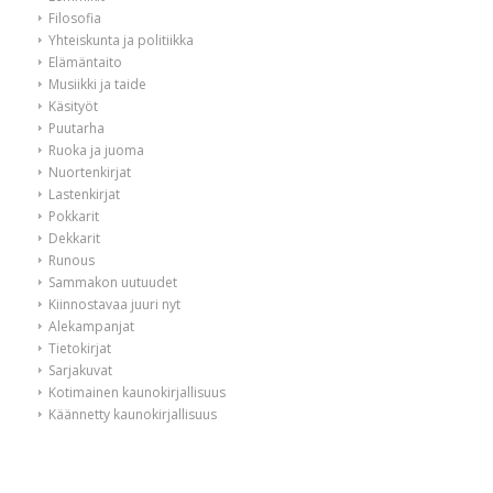
Filosofia
Yhteiskunta ja politiikka
Elämäntaito
Musiikki ja taide
Käsityöt
Puutarha
Ruoka ja juoma
Nuortenkirjat
Lastenkirjat
Pokkarit
Dekkarit
Runous
Sammakon uutuudet
Kiinnostavaa juuri nyt
Alekampanjat
Tietokirjat
Sarjakuvat
Kotimainen kaunokirjallisuus
Käännetty kaunokirjallisuus