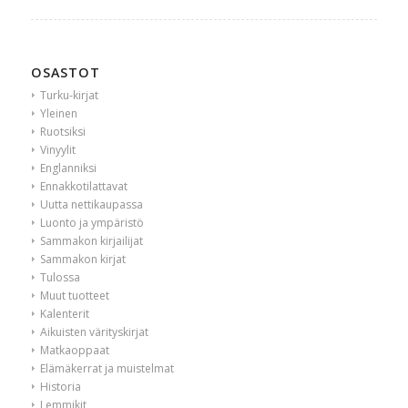
OSASTOT
Turku-kirjat
Yleinen
Ruotsiksi
Vinyylit
Englanniksi
Ennakkotilattavat
Uutta nettikaupassa
Luonto ja ympäristö
Sammakon kirjailijat
Sammakon kirjat
Tulossa
Muut tuotteet
Kalenterit
Aikuisten värityskirjat
Matkaoppaat
Elämäkerrat ja muistelmat
Historia
Lemmikit