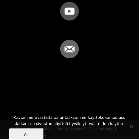
Käytämme evästeitä parantaaksemme käyttökokemustasi.
Jatkamalla sivuston käyttöä hyväksyt evästeiden käytön.
© Copyright - Sammakko |
Tietosuojaseloste
|
Toimitusehdot
|
Ok
Powered by
iQWebbi