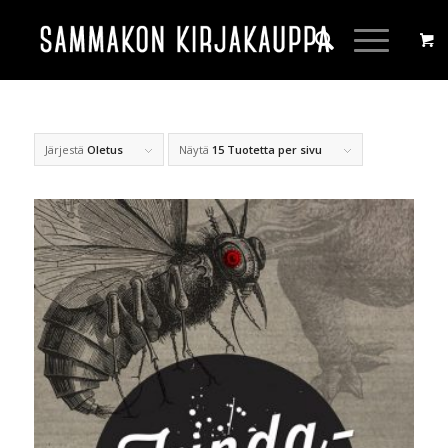
Järjestä
Oletus
Näytä
15 Tuotetta per sivu