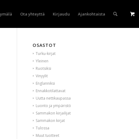
yymälä
Ota yhteyttä
Kirjaudu
Ajankohtaista
OSASTOT
Turku-kirjat
Yleinen
Ruotsiksi
Vinyylit
Englanniksi
Ennakkotilattavat
Uutta nettikaupassa
Luonto ja ympäristö
Sammakon kirjailijat
Sammakon kirjat
Tulossa
Muut tuotteet