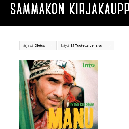
Järjestä
Oletus
Näytä
15 Tuotetta per sivu