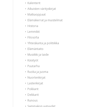
Kalenterit
Aikuisten värityskirjat
Matkaoppaat
Elämäkerrat ja muistelmat
Historia
Lemmikit
Filosofia
Yhteiskunta ja politiikka
Elämäntaito
Musiikki ja taide
Käsityöt
Puutarha
Ruoka ja juoma
Nuortenkirjat
Lastenkirjat
Pokkarit
Dekkarit
Runous
Sammakon uutuudet