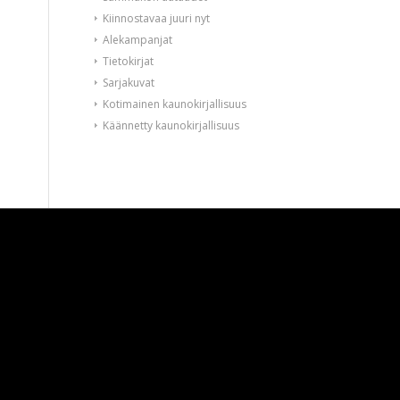
Kiinnostavaa juuri nyt
Alekampanjat
Tietokirjat
Sarjakuvat
Kotimainen kaunokirjallisuus
Käännetty kaunokirjallisuus