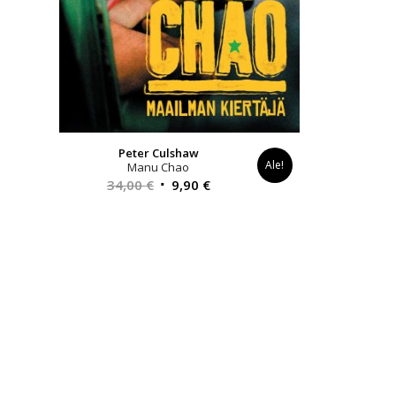
Peter Culshaw
Ale!
Manu Chao
Alkuperäinen
Nykyinen
34,00
€
9,90
€
hinta
hinta
oli:
on:
34,00 €.
9,90 €.