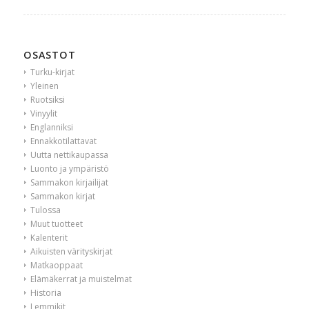
OSASTOT
Turku-kirjat
Yleinen
Ruotsiksi
Vinyylit
Englanniksi
Ennakkotilattavat
Uutta nettikaupassa
Luonto ja ympäristö
Sammakon kirjailijat
Sammakon kirjat
Tulossa
Muut tuotteet
Kalenterit
Aikuisten värityskirjat
Matkaoppaat
Elämäkerrat ja muistelmat
Historia
Lemmikit