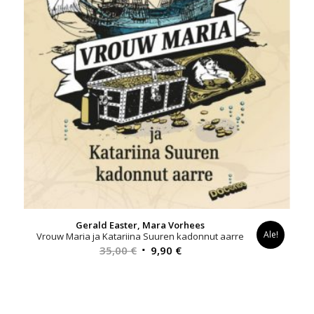
Gerald Easter, Mara Vorhees
Ale!
Vrouw Maria ja Katariina Suuren kadonnut aarre
Alkuperäinen
Nykyinen
35,00
€
9,90
€
hinta
hinta
oli:
on:
35,00 €.
9,90 €.