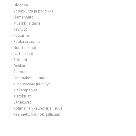
Filosofia
Yhteiskunta ja politiikka
Elämäntaito
Musiikki ja taide
Käsityöt
Puutarha
Ruoka ja juoma
Nuortenkirjat
Lastenkirjat
Pokkarit
Dekkarit
Runous
Sammakon uutuudet
Kiinnostavaa juuri nyt
Alekampanjat
Tietokirjat
Sarjakuvat
Kotimainen kaunokirjallisuus
Käännetty kaunokirjallisuus