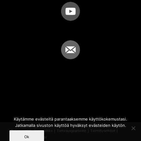
Käytämme evästeitä parantaaksemme käyttökokemustasi.
Jatkamalla sivuston käyttöä hyväksyt evästeiden käytön.
© Copyright - Sammakko |
Tietosuojaseloste
|
Toimitusehdot
|
Ok
Powered by
iQWebbi