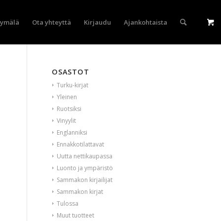
yymälä
Ota yhteyttä
Kirjaudu
Ajankohtaista
OSASTOT
Turku-kirjat
Yleinen
Ruotsiksi
Vinyylit
Englanniksi
Ennakkotilattavat
Uutta nettikaupassa
Luonto ja ympäristö
Sammakon kirjailijat
Sammakon kirjat
Tulossa
Muut tuotteet