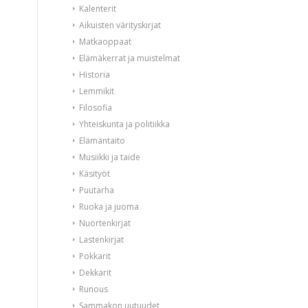
Kalenterit
Aikuisten värityskirjat
Matkaoppaat
Elämäkerrat ja muistelmat
Historia
Lemmikit
Filosofia
Yhteiskunta ja politiikka
Elämäntaito
Musiikki ja taide
Käsityöt
Puutarha
Ruoka ja juoma
Nuortenkirjat
Lastenkirjat
Pokkarit
Dekkarit
Runous
Sammakon uutuudet