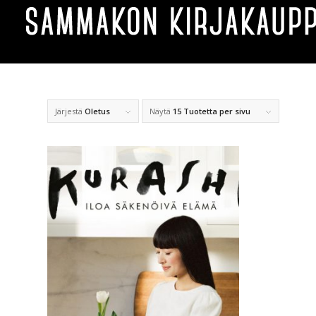
Järjestä
Oletus
Näytä
15 Tuotetta per sivu