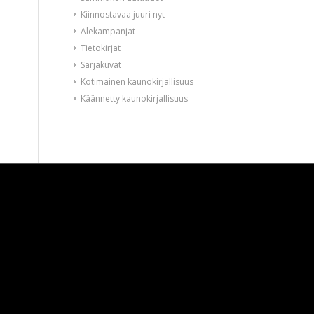
Kiinnostavaa juuri nyt
Alekampanjat
Tietokirjat
Sarjakuvat
Kotimainen kaunokirjallisuus
Käännetty kaunokirjallisuus