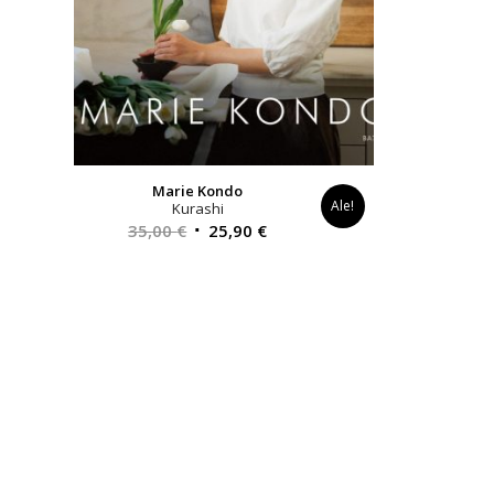
Marie Kondo
Ale!
Kurashi
Alkuperäinen
Nykyinen
35,00
€
25,90
€
hinta
hinta
oli:
on:
35,00 €.
25,90 €.