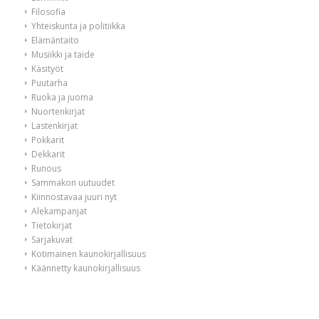
Filosofia
Yhteiskunta ja politiikka
Elämäntaito
Musiikki ja taide
Käsityöt
Puutarha
Ruoka ja juoma
Nuortenkirjat
Lastenkirjat
Pokkarit
Dekkarit
Runous
Sammakon uutuudet
Kiinnostavaa juuri nyt
Alekampanjat
Tietokirjat
Sarjakuvat
Kotimainen kaunokirjallisuus
Käännetty kaunokirjallisuus