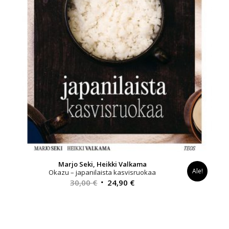
Marjo Seki, Heikki Valkama
Ale!
Okazu – japanilaista kasvisruokaa
Alkuperäinen
Nykyinen
30,00
€
24,90
€
hinta
hinta
oli:
on:
30,00 €.
24,90 €.