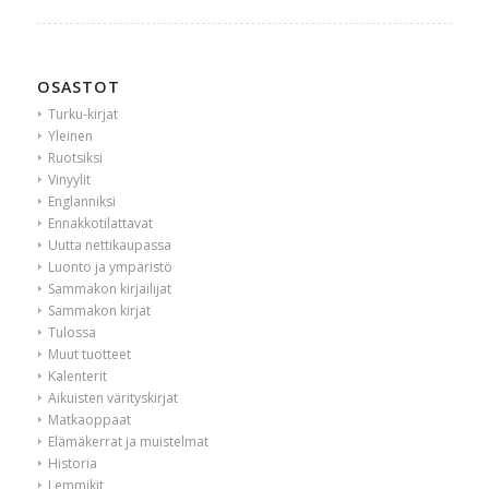
OSASTOT
Turku-kirjat
Yleinen
Ruotsiksi
Vinyylit
Englanniksi
Ennakkotilattavat
Uutta nettikaupassa
Luonto ja ympäristö
Sammakon kirjailijat
Sammakon kirjat
Tulossa
Muut tuotteet
Kalenterit
Aikuisten värityskirjat
Matkaoppaat
Elämäkerrat ja muistelmat
Historia
Lemmikit