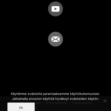
Käytämme evästeitä parantaaksemme käyttökokemustasi.
Jatkamalla sivuston käyttöä hyväksyt evästeiden käytön.
© Copyright - Sammakko |
Tietosuojaseloste
|
Toimitusehdot
|
Ok
Powered by
iQWebbi