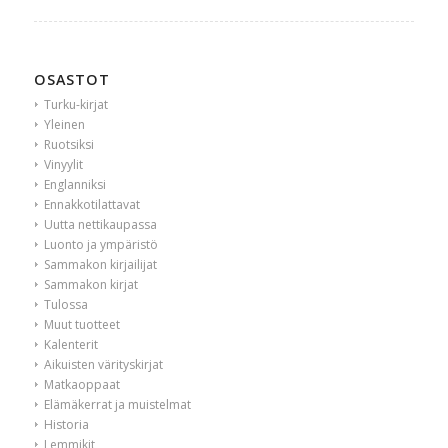
OSASTOT
Turku-kirjat
Yleinen
Ruotsiksi
Vinyylit
Englanniksi
Ennakkotilattavat
Uutta nettikaupassa
Luonto ja ympäristö
Sammakon kirjailijat
Sammakon kirjat
Tulossa
Muut tuotteet
Kalenterit
Aikuisten värityskirjat
Matkaoppaat
Elämäkerrat ja muistelmat
Historia
Lemmikit