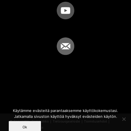
Käytämme evästeitä parantaaksemme käyttökokemustasi.
Jatkamalla sivuston käyttöä hyväksyt evästeiden käytön.
© Copyright - Sammakko |
Tietosuojaseloste
|
Toimitusehdot
|
Ok
Powered by
iQWebbi