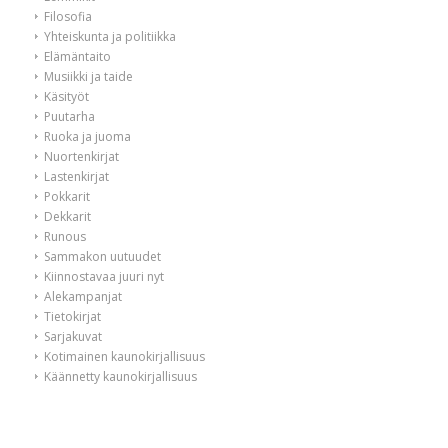
Filosofia
Yhteiskunta ja politiikka
Elämäntaito
Musiikki ja taide
Käsityöt
Puutarha
Ruoka ja juoma
Nuortenkirjat
Lastenkirjat
Pokkarit
Dekkarit
Runous
Sammakon uutuudet
Kiinnostavaa juuri nyt
Alekampanjat
Tietokirjat
Sarjakuvat
Kotimainen kaunokirjallisuus
Käännetty kaunokirjallisuus