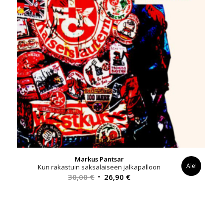
Markus Pantsar
Ale!
Kun rakastuin saksalaiseen jalkapalloon
Alkuperäinen
Nykyinen
30,00
€
26,90
€
hinta
hinta
oli:
on:
30,00 €.
26,90 €.