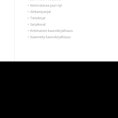
Kiinnostavaa juuri nyt
Alekampanjat
Tietokirjat
Sarjakuvat
Kotimainen kaunokirjallisuus
Käännetty kaunokirjallisuus