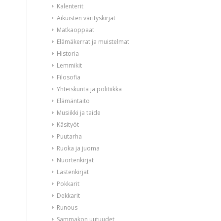
Kalenterit
Aikuisten värityskirjat
Matkaoppaat
Elämäkerrat ja muistelmat
Historia
Lemmikit
Filosofia
Yhteiskunta ja politiikka
Elämäntaito
Musiikki ja taide
Käsityöt
Puutarha
Ruoka ja juoma
Nuortenkirjat
Lastenkirjat
Pokkarit
Dekkarit
Runous
Sammakon uutuudet