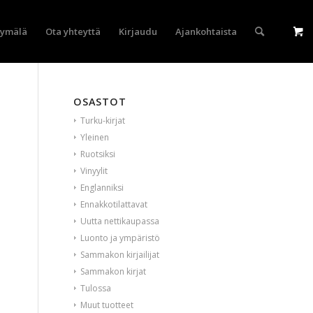
yymälä
Ota yhteyttä
Kirjaudu
Ajankohtaista
OSASTOT
Turku-kirjat
Yleinen
Ruotsiksi
Vinyylit
Englanniksi
Ennakkotilattavat
Uutta nettikaupassa
Luonto ja ympäristö
Sammakon kirjailijat
Sammakon kirjat
Tulossa
Muut tuotteet