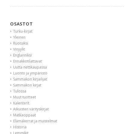
OSASTOT
Turku-kirjat
Yleinen
Ruotsiksi
Vinyylit
Englanniksi
Ennakkotilattavat
Uutta nettikaupassa
Luonto ja ympäristö
Sammakon kirjailijat
Sammakon kirjat
Tulossa
Muut tuotteet
Kalenterit
Aikuisten värityskirjat
Matkaoppaat
Elämäkerrat ja muistelmat
Historia
Lemmikit