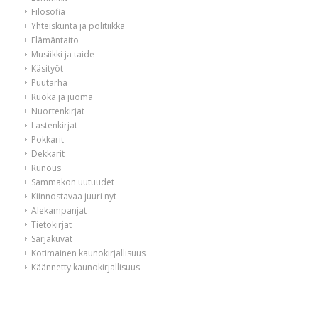
Filosofia
Yhteiskunta ja politiikka
Elämäntaito
Musiikki ja taide
Käsityöt
Puutarha
Ruoka ja juoma
Nuortenkirjat
Lastenkirjat
Pokkarit
Dekkarit
Runous
Sammakon uutuudet
Kiinnostavaa juuri nyt
Alekampanjat
Tietokirjat
Sarjakuvat
Kotimainen kaunokirjallisuus
Käännetty kaunokirjallisuus