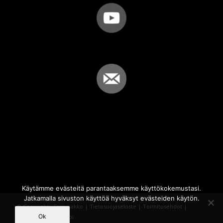
Käytämme evästeitä parantaaksemme käyttökokemustasi.
Jatkamalla sivuston käyttöä hyväksyt evästeiden käytön.
© Copyright - Sammakko |
Tietosuojaseloste
|
Toimitusehdot
|
Ok
Powered by
iQWebbi