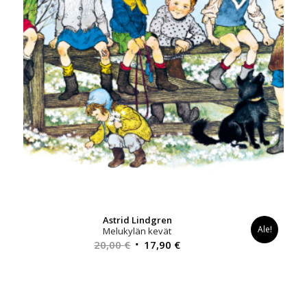
Astrid Lindgren
Ale!
Melukylän kevät
Alkuperäinen
Nykyinen
20,00
€
17,90
€
hinta
hinta
oli:
on:
20,00 €.
17,90 €.