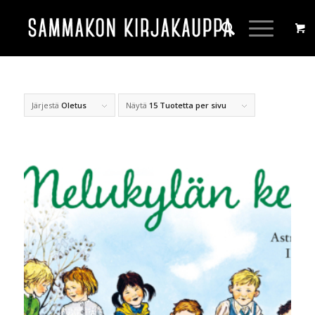
Järjestä
Oletus
Näytä
15 Tuotetta per sivu