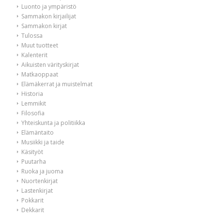
Luonto ja ympäristö
Sammakon kirjailijat
Sammakon kirjat
Tulossa
Muut tuotteet
Kalenterit
Aikuisten värityskirjat
Matkaoppaat
Elämäkerrat ja muistelmat
Historia
Lemmikit
Filosofia
Yhteiskunta ja politiikka
Elämäntaito
Musiikki ja taide
Käsityöt
Puutarha
Ruoka ja juoma
Nuortenkirjat
Lastenkirjat
Pokkarit
Dekkarit