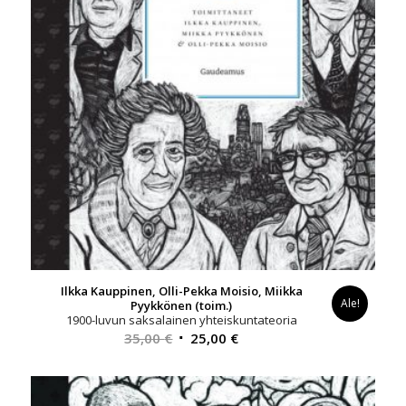
Ilkka Kauppinen, Olli-Pekka Moisio, Miikka
Ale!
Pyykkönen (toim.)
1900-luvun saksalainen yhteiskuntateoria
Alkuperäinen
Nykyinen
35,00
€
25,00
€
hinta
hinta
oli:
on:
35,00 €.
25,00 €.