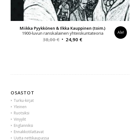
Miikka Pyykkönen & Ilkka Kauppinen (toim.)
Ale!
1900-luvun ranskalainen yhteiskuntateoria
Alkuperäinen
Nykyinen
38,00
€
24,90
€
hinta
hinta
oli:
on:
38,00 €.
24,90 €.
OSASTOT
Turku-kirjat
Yleinen
Ruotsiksi
Vinyylit
Englanniksi
Ennakkotilattavat
Uutta nettikaupassa