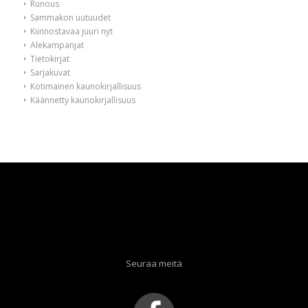
Runous
Sammakon uutuudet
Kiinnostavaa juuri nyt
Alekampanjat
Tietokirjat
Sarjakuvat
Kotimainen kaunokirjallisuus
Käännetty kaunokirjallisuus
Seuraa meitä