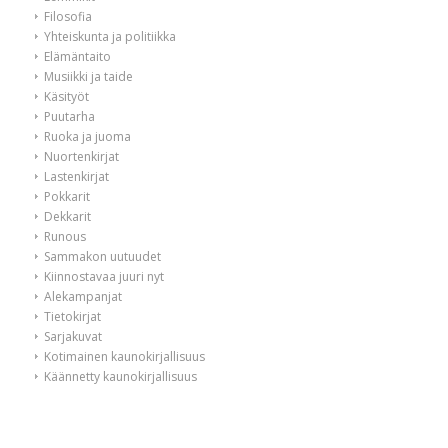
Filosofia
Yhteiskunta ja politiikka
Elämäntaito
Musiikki ja taide
Käsityöt
Puutarha
Ruoka ja juoma
Nuortenkirjat
Lastenkirjat
Pokkarit
Dekkarit
Runous
Sammakon uutuudet
Kiinnostavaa juuri nyt
Alekampanjat
Tietokirjat
Sarjakuvat
Kotimainen kaunokirjallisuus
Käännetty kaunokirjallisuus