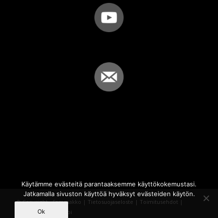
Käytämme evästeitä parantaaksemme käyttökokemustasi.
Jatkamalla sivuston käyttöä hyväksyt evästeiden käytön.
© Copyright - Sammakko |
Tietosuojaseloste
|
Toimitusehdot
|
Ok
Powered by
iQWebbi