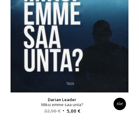
Darian Leader
Ale!
Miksi emme saa unta?
Alkuperäinen
Nykyinen
32,90
€
5,00
€
hinta
hinta
oli:
on:
32,90 €.
5,00 €.