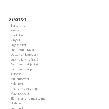
OSASTOT
Turku-kirjat
Yleinen
Ruotsiksi
Vinyylit
Englanniksi
Ennakkotilattavat
Uutta nettikaupassa
Luonto ja ympäristö
Sammakon kirjailijat
Sammakon kirjat
Tulossa
Muut tuotteet
Kalenterit
Aikuisten värityskirjat
Matkaoppaat
Elämäkerrat ja muistelmat
Historia
Lemmikit