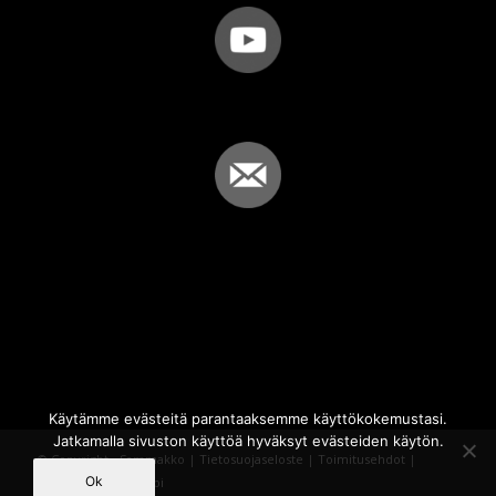
Käytämme evästeitä parantaaksemme käyttökokemustasi.
Jatkamalla sivuston käyttöä hyväksyt evästeiden käytön.
© Copyright - Sammakko |
Tietosuojaseloste
|
Toimitusehdot
|
Ok
Powered by
iQWebbi