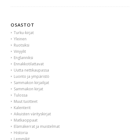
OSASTOT
Turku-kirjat
Yleinen
Ruotsiksi
Vinyylit
Englanniksi
Ennakkotilattavat
Uutta nettikaupassa
Luonto ja ympäristö
Sammakon kirjailijat
Sammakon kirjat
Tulossa
Muut tuotteet
Kalenterit
Aikuisten värityskirjat
Matkaoppaat
Elämäkerrat ja muistelmat
Historia
Lemmikit