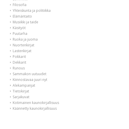
Filosofia
Yhteiskunta ja politiikka
Elämäntaito
Musiikki ja taide
Käsityöt
Puutarha
Ruoka ja juoma
Nuortenkirjat
Lastenkirjat
Pokkarit
Dekkarit
Runous
Sammakon uutuudet
Kiinnostavaa juuri nyt
Alekampanjat
Tietokirjat
Sarjakuvat
Kotimainen kaunokirjallisuus
Käännetty kaunokirjallisuus