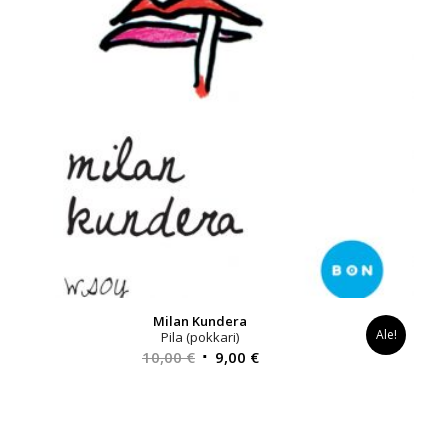
Milan Kundera
Ale!
Pila (pokkari)
Alkuperäinen
Nykyinen
10,00
€
9,00
€
hinta
hinta
oli:
on:
10,00 €.
9,00 €.