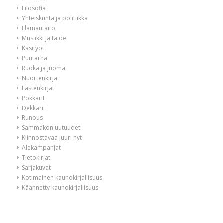
Filosofia
Yhteiskunta ja politiikka
Elämäntaito
Musiikki ja taide
Käsityöt
Puutarha
Ruoka ja juoma
Nuortenkirjat
Lastenkirjat
Pokkarit
Dekkarit
Runous
Sammakon uutuudet
Kiinnostavaa juuri nyt
Alekampanjat
Tietokirjat
Sarjakuvat
Kotimainen kaunokirjallisuus
Käännetty kaunokirjallisuus