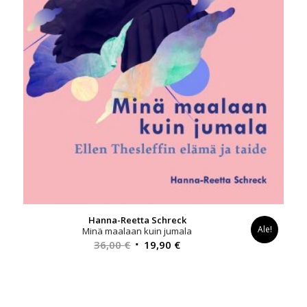
Hanna-Reetta Schreck
Ale!
Minä maalaan kuin jumala
Alkuperäinen
Nykyinen
36,00
€
19,90
€
hinta
hinta
oli:
on:
36,00 €.
19,90 €.