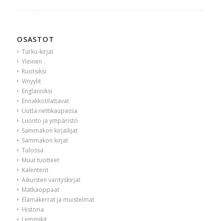
OSASTOT
Turku-kirjat
Yleinen
Ruotsiksi
Vinyylit
Englanniksi
Ennakkotilattavat
Uutta nettikaupassa
Luonto ja ympäristö
Sammakon kirjailijat
Sammakon kirjat
Tulossa
Muut tuotteet
Kalenterit
Aikuisten värityskirjat
Matkaoppaat
Elämäkerrat ja muistelmat
Historia
Lemmikit