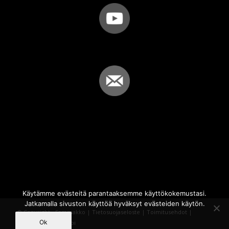
Käytämme evästeitä parantaaksemme käyttökokemustasi.
Jatkamalla sivuston käyttöä hyväksyt evästeiden käytön.
© Copyright - Sammakko |
Tietosuojaseloste
|
Toimitusehdot
|
Ok
Powered by
iQWebbi