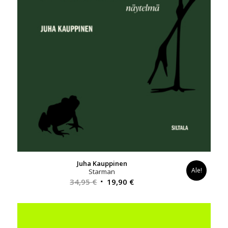
Juha Kauppinen
Ale!
Starman
Alkuperäinen
Nykyinen
34,95
€
19,90
€
hinta
hinta
oli:
on:
34,95 €.
19,90 €.