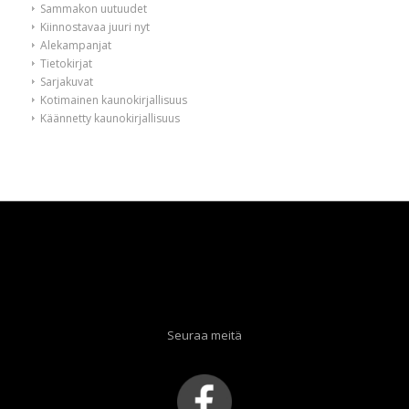
Sammakon uutuudet
Kiinnostavaa juuri nyt
Alekampanjat
Tietokirjat
Sarjakuvat
Kotimainen kaunokirjallisuus
Käännetty kaunokirjallisuus
Seuraa meitä