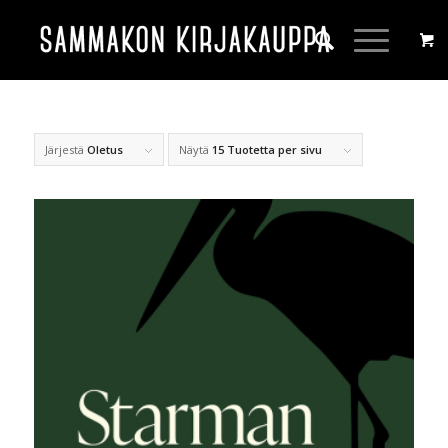
Järjestä
Oletus
Näytä
15 Tuotetta per sivu