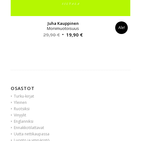
Juha Kauppinen
Ale!
Monimuotoisuus
Alkuperäinen
Nykyinen
29,90
€
19,90
€
hinta
hinta
oli:
on:
29,90 €.
19,90 €.
OSASTOT
Turku-kirjat
Yleinen
Ruotsiksi
Vinyylit
Englanniksi
Ennakkotilattavat
Uutta nettikaupassa
Luonto ja ympäristö