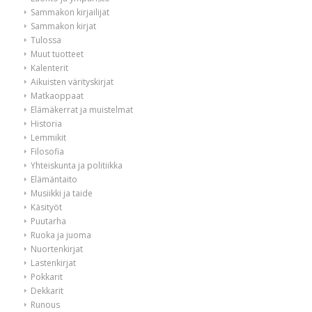
Sammakon kirjailijat
Sammakon kirjat
Tulossa
Muut tuotteet
Kalenterit
Aikuisten värityskirjat
Matkaoppaat
Elämäkerrat ja muistelmat
Historia
Lemmikit
Filosofia
Yhteiskunta ja politiikka
Elämäntaito
Musiikki ja taide
Käsityöt
Puutarha
Ruoka ja juoma
Nuortenkirjat
Lastenkirjat
Pokkarit
Dekkarit
Runous