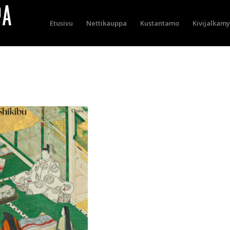
Etusivu
Nettikauppa
Kustantamo
Kivijalkam