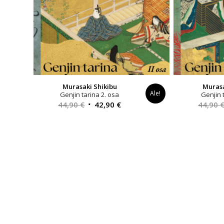
Murasaki Shikibu
Murasa
Ale!
Genjin tarina 2. osa
Genjin 
Alkuperäinen
Nykyinen
44,90
€
42,90
€
44,90
hinta
hinta
oli:
on:
44,90 €.
42,90 €.