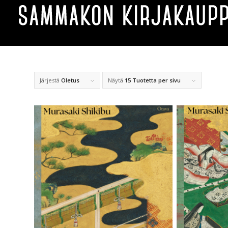
Järjestä
Oletus
Näytä
15 Tuotetta per sivu