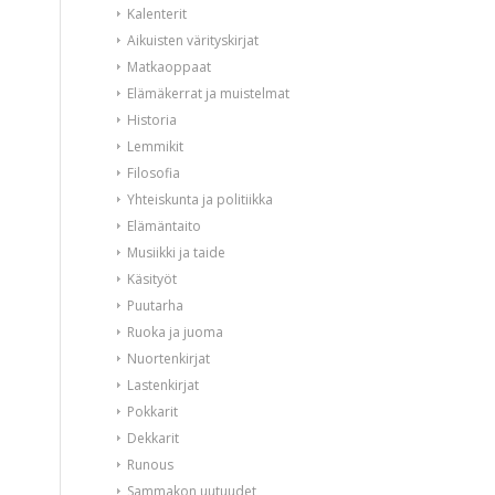
Kalenterit
Aikuisten värityskirjat
Matkaoppaat
Elämäkerrat ja muistelmat
Historia
Lemmikit
Filosofia
Yhteiskunta ja politiikka
Elämäntaito
Musiikki ja taide
Käsityöt
Puutarha
Ruoka ja juoma
Nuortenkirjat
Lastenkirjat
Pokkarit
Dekkarit
Runous
Sammakon uutuudet