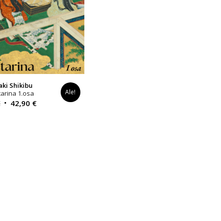
ki Shikibu
Ale!
tarina 1.osa
Alkuperäinen
Nykyinen
€
42,90
€
hinta
hinta
oli:
on:
44,90 €.
42,90 €.