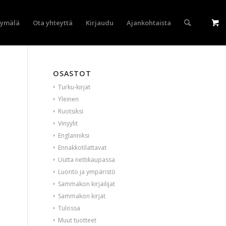
yymälä
Ota yhteyttä
Kirjaudu
Ajankohtaista
OSASTOT
Turku-kirjat
Yleinen
Ruotsiksi
Vinyylit
Englanniksi
Ennakkotilattavat
Uutta nettikaupassa
Luonto ja ympäristö
Sammakon kirjailijat
Sammakon kirjat
Tulossa
Muut tuotteet