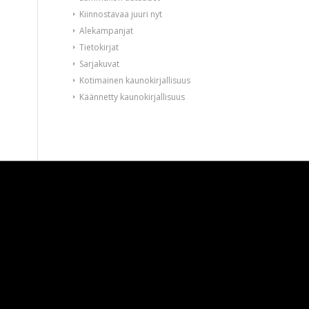
Kiinnostavaa juuri nyt
Alekampanjat
Tietokirjat
Sarjakuvat
Kotimainen kaunokirjallisuus
Käännetty kaunokirjallisuus