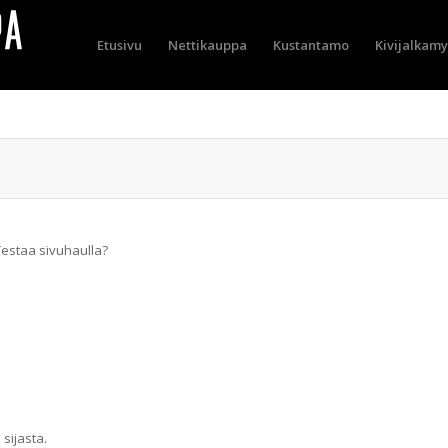
Etusivu
Nettikauppa
Kustantamo
Kivijalkam
Testaa sivuhaulla?
 sijasta.