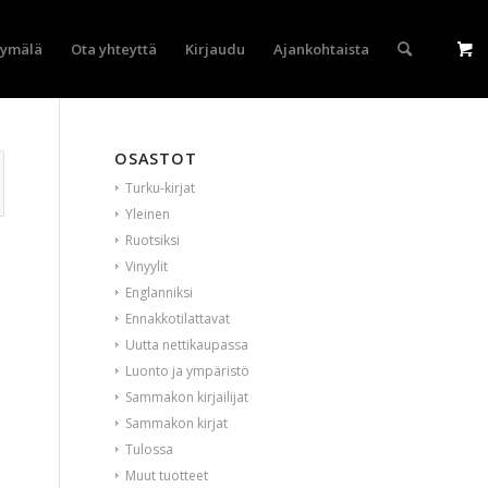
yymälä
Ota yhteyttä
Kirjaudu
Ajankohtaista
OSASTOT
Turku-kirjat
Yleinen
Ruotsiksi
Vinyylit
Englanniksi
Ennakkotilattavat
Uutta nettikaupassa
Luonto ja ympäristö
Sammakon kirjailijat
Sammakon kirjat
Tulossa
Muut tuotteet