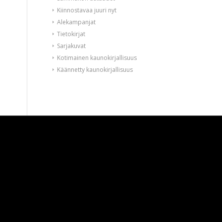
Kiinnostavaa juuri nyt
Alekampanjat
Tietokirjat
Sarjakuvat
Kotimainen kaunokirjallisuus
Käännetty kaunokirjallisuus