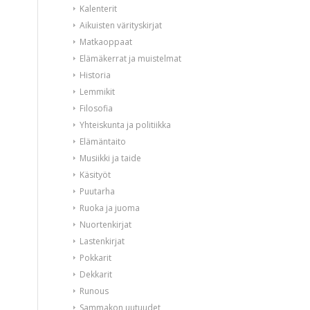
Kalenterit
Aikuisten värityskirjat
Matkaoppaat
Elämäkerrat ja muistelmat
Historia
Lemmikit
Filosofia
Yhteiskunta ja politiikka
Elämäntaito
Musiikki ja taide
Käsityöt
Puutarha
Ruoka ja juoma
Nuortenkirjat
Lastenkirjat
Pokkarit
Dekkarit
Runous
Sammakon uutuudet