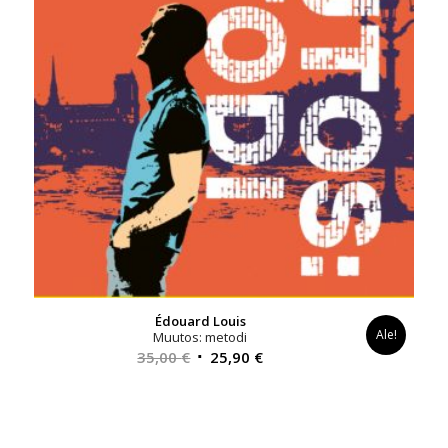
Édouard Louis
Ale!
Muutos: metodi
Alkuperäinen
Nykyinen
35,00
€
25,90
€
hinta
hinta
oli:
on:
35,00 €.
25,90 €.