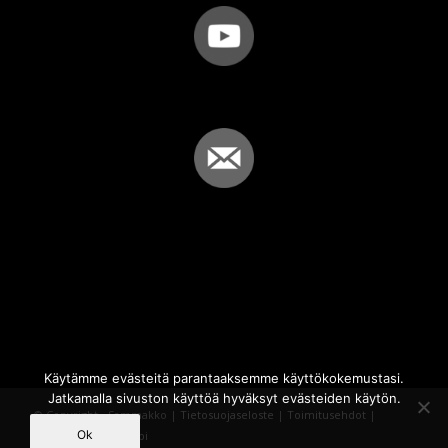
Käytämme evästeitä parantaaksemme käyttökokemustasi.
Jatkamalla sivuston käyttöä hyväksyt evästeiden käytön.
© Copyright - Sammakko |
Tietosuojaseloste
|
Toimitusehdot
|
Ok
Powered by
iQWebbi