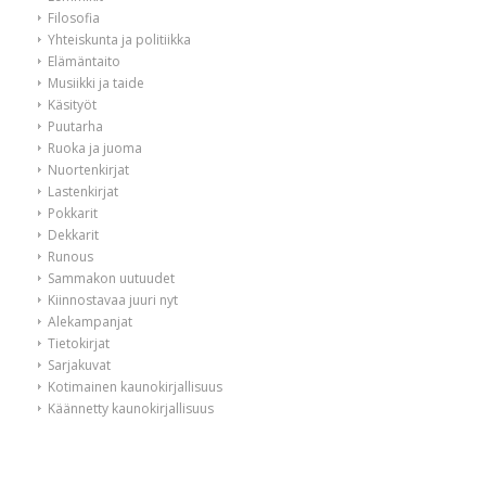
Filosofia
Yhteiskunta ja politiikka
Elämäntaito
Musiikki ja taide
Käsityöt
Puutarha
Ruoka ja juoma
Nuortenkirjat
Lastenkirjat
Pokkarit
Dekkarit
Runous
Sammakon uutuudet
Kiinnostavaa juuri nyt
Alekampanjat
Tietokirjat
Sarjakuvat
Kotimainen kaunokirjallisuus
Käännetty kaunokirjallisuus