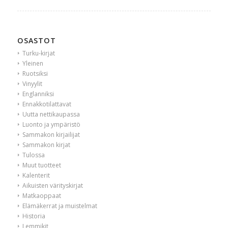
OSASTOT
Turku-kirjat
Yleinen
Ruotsiksi
Vinyylit
Englanniksi
Ennakkotilattavat
Uutta nettikaupassa
Luonto ja ympäristö
Sammakon kirjailijat
Sammakon kirjat
Tulossa
Muut tuotteet
Kalenterit
Aikuisten värityskirjat
Matkaoppaat
Elämäkerrat ja muistelmat
Historia
Lemmikit