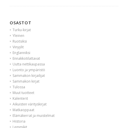
OSASTOT
Turku-kirjat
Yleinen
Ruotsiksi
Vinyylit
Englanniksi
Ennakkotilattavat
Uutta nettikaupassa
Luonto ja ympäristö
Sammakon kirjailijat
Sammakon kirjat
Tulossa
Muut tuotteet
Kalenterit
Aikuisten värityskirjat
Matkaoppaat
Elämäkerrat ja muistelmat
Historia
Lemmikit