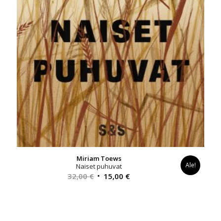
Miriam Toews
Ale!
Naiset puhuvat
Alkuperäinen
Nykyinen
32,00
€
15,00
€
hinta
hinta
oli:
on:
32,00 €.
15,00 €.