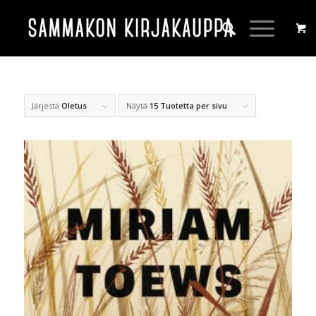
Järjestä
Oletus
Näytä
15 Tuotetta per sivu