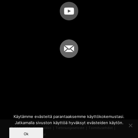
Käytämme evästeitä parantaaksemme käyttökokemustasi.
Jatkamalla sivuston käyttöä hyväksyt evästeiden käytön.
© Copyright - Sammakko |
Tietosuojaseloste
|
Toimitusehdot
|
Ok
Powered by
iQWebbi