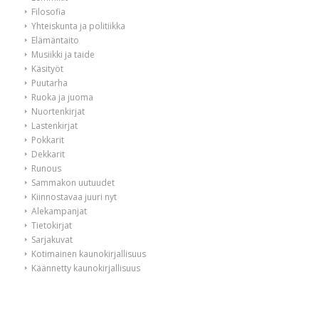
Filosofia
Yhteiskunta ja politiikka
Elämäntaito
Musiikki ja taide
Käsityöt
Puutarha
Ruoka ja juoma
Nuortenkirjat
Lastenkirjat
Pokkarit
Dekkarit
Runous
Sammakon uutuudet
Kiinnostavaa juuri nyt
Alekampanjat
Tietokirjat
Sarjakuvat
Kotimainen kaunokirjallisuus
Käännetty kaunokirjallisuus